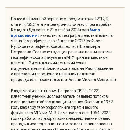
Ранее безымянной вершине с координатами 42°12,4'
с. ш. и 46°33,5' в. д. на северо-восточном отроге хребта
Кечода в Дагестане 21 октября 2024 года
было
присвоено имя
известного географа, действительного
члена Географического общества СССР (сейчас —
Русское географическое общество) Владимира
Петрасова. Соответствующее решение по инициативе
географического факультета МГУ приняли местные
власти — Ругельдинский сельский совет
и администрация Шамильского района. Распоряжение
о присвоении горе нового названия подписал
председатель правительства России Михаил Мишустин.
Владимир Валентинович Петрасов (1938–2022) —
известный ученый, исследователь селевых потоков
и специалист в области защиты от них. Окончив в 1962
году кафедру геоморфологии географического
факультета МГУ им. М. В. Ломоносова, он в 1964–2022
годах работал в лаборатории снежных лавин и селей,
проводил исследования почти во всех лавиноопасных
и селеопасных районах Советского Союза — от Карпат