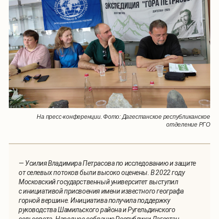
На пресс-конференции. Фото: Дагестанское республиканское
отделение РГО
— Усилия Владимира Петрасова по исследованию и защите
от селевых потоков были высоко оценены. В 2022 году
Московский государственный университет выступил
с инициативой присвоения имени известного географа
горной вершине. Инициатива получила поддержку
руководства Шамильского района и Ругельдинского
сельсовета. Народное собрание Республики Дагестан