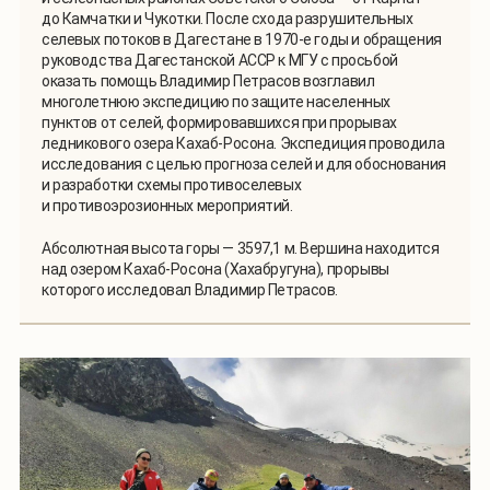
до Камчатки и Чукотки. После схода разрушительных
селевых потоков в Дагестане в 1970-е годы и обращения
руководства Дагестанской АССР к МГУ с просьбой
оказать помощь Владимир Петрасов возглавил
многолетнюю экспедицию по защите населенных
пунктов от селей, формировавшихся при прорывах
ледникового озера Кахаб-Росона. Экспедиция проводила
исследования с целью прогноза селей и для обоснования
и разработки схемы противоселевых
и противоэрозионных мероприятий.
Абсолютная высота горы — 3597,1 м. Вершина находится
над озером Кахаб-Росона (Хахабругуна), прорывы
которого исследовал Владимир Петрасов.