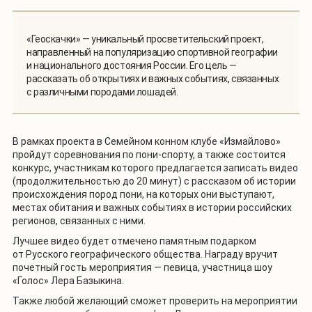
«Геоскачки» — уникальный просветительский проект,
направленный на популяризацию спортивной географии
и национального достояния России. Его цель —
рассказать об открытиях и важных событиях, связанных
с различными породами лошадей.
В рамках проекта в Семейном конном клубе «Измайлово»
пройдут соревнования по пони-спорту, а также состоится
конкурс, участникам которого предлагается записать видео
(продолжительностью до 20 минут) с рассказом об истории
происхождения пород пони, на которых они выступают,
местах обитания и важных событиях в истории российских
регионов, связанных с ними.
Лучшее видео будет отмечено памятным подарком
от Русского географического общества. Награду вручит
почетный гость мероприятия — певица, участница шоу
«Голос» Лера Базыкина.
Также любой желающий сможет проверить на мероприятии