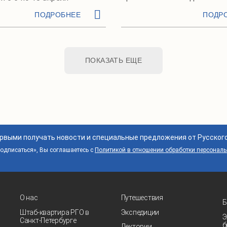
ПОДРОБНЕЕ
ПОДР
ПОКАЗАТЬ ЕЩЕ
ервыми получать новости и специальные предложения от Русског
дписаться», Вы соглашаетесь с
Политикой в отношении обработки персонал
О нас
Путешествия
Б
Штаб-квартира РГО в
Экспедиции
Э
Санкт‑Петербурге
б
Лектории