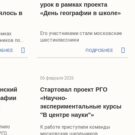
урок в рамках проекта
ялось в
«День географии в школе»
Его участниками стали московские
амках
шестиклассники
ников по
ОБНЕЕ
ПОДРОБНЕЕ
06 февраля 2026
нский
Стартовал проект РГО
рафии
«Научно-
е
экспериментальные курсы
"В центре науки"»
пило
К работе приступили команды
РГО
московских школьников