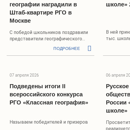
географии наградили в
школе» 
Штаб-квартире РГО в
Москве
В ней прин
С победой школьников поздравили
тыс. школь
представители географического
педагогов
сообщества
ПОДРОБНЕЕ
07 апреля 2026
06 апреля 2
Подведены итоги II
Русское
всероссийского конкурса
обществ
РГО «Классная география»
России 
школе»
Называем победителей и призеров
Просветит
реализуетс