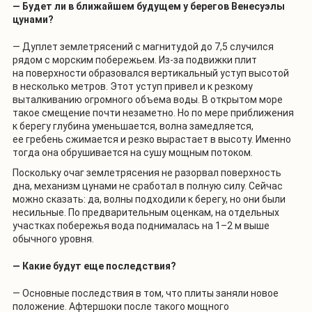
— Будет ли в ближайшем будущем у берегов Венесуэлы
цунами?
— Дуплет землетрясений с магнитудой до 7,5 случился
рядом с морским побережьем. Из-за подвижки плит
на поверхности образовался вертикальный уступ высотой
в несколько метров. Этот уступ привел и к резкому
выталкиванию огромного объема воды. В открытом море
такое смещение почти незаметно. Но по мере приближения
к берегу глубина уменьшается, волна замедляется,
ее гребень сжимается и резко вырастает в высоту. Именно
тогда она обрушивается на сушу мощным потоком.
Поскольку очаг землетрясения не разорвал поверхность
дна, механизм цунами не сработал в полную силу. Сейчас
можно сказать: да, волны подходили к берегу, но они были
несильные. По предварительным оценкам, на отдельных
участках побережья вода поднималась на 1–2 м выше
обычного уровня.
— Какие будут еще последствия?
— Основные последствия в том, что плиты заняли новое
положение. Афтершоки после такого мощного