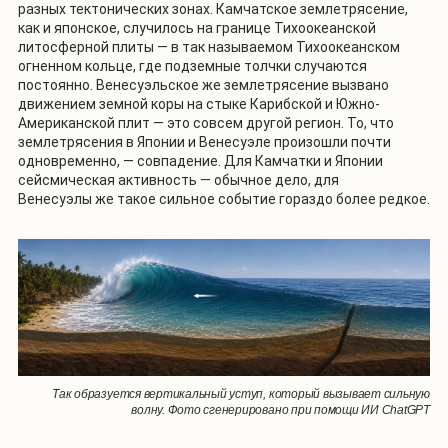
разных тектонических зонах. Камчатское землетрясение,
как и японское, случилось на границе Тихоокеанской
литосферной плиты — в так называемом Тихоокеанском
огненном кольце, где подземные толчки случаются
постоянно. Венесуэльское же землетрясение вызвано
движением земной коры на стыке Карибской и Южно-
Американской плит — это совсем другой регион.
То, что
землетрясения в Японии и Венесуэле произошли почти
одновременно, — совпадение. Для Камчатки и Японии
сейсмическая активность — обычное дело, для
Венесуэлы же такое сильное событие гораздо более редкое.
Так образуется вертикальный уступ, который вызывает сильную
волну. Фото сгенерировано при помощи ИИ ChatGPT