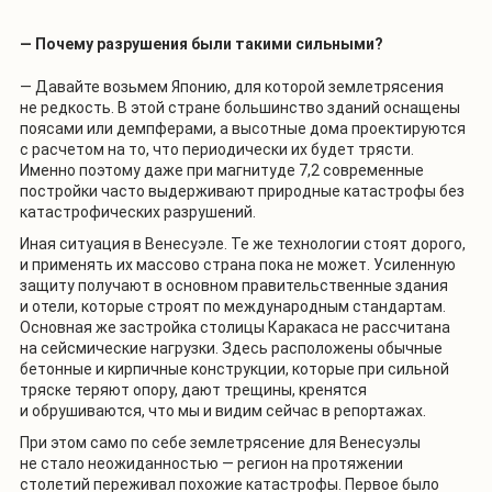
— Почему разрушения были такими сильными?
— Давайте возьмем Японию, для которой землетрясения
не редкость. В этой стране большинство зданий оснащены
поясами или демпферами, а высотные дома проектируются
с расчетом на то, что периодически их будет трясти.
Именно поэтому даже при магнитуде 7,2 современные
постройки часто выдерживают природные катастрофы без
катастрофических разрушений.
Иная ситуация в Венесуэле. Те же технологии стоят дорого,
и применять их массово страна пока не может. Усиленную
защиту получают в основном правительственные здания
и отели, которые строят по международным стандартам.
Основная же застройка столицы Каракаса не рассчитана
на сейсмические нагрузки. Здесь расположены обычные
бетонные и кирпичные конструкции, которые при сильной
тряске теряют опору, дают трещины, кренятся
и обрушиваются, что мы и видим сейчас в репортажах.
При этом само по себе землетрясение для Венесуэлы
не стало неожиданностью — регион на протяжении
столетий переживал похожие катастрофы. Первое было