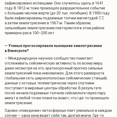
зафиксировано испанцами. Оно случилось здесь в 1641
году. В 1812-м тоже произошло разрушительное событие
с большим числом жертв (до 20 тыс. погибших). В 1900 году
были зафиксированы подземные толчки магнитудой 7,7,
а затем землетрясение в 1967-м. Таким образом,
сильнейшие землетрясения повторяются в этом районе
примерно раз в 100–200 лет.
— Ученые прогнозировали нынешнее землетрясение
в Венесуэле?
— Международное научное сообщество помогает
отслеживать сейсмическую активность по всему миру,
даже несмотря на это, краткосрочный прогноз сильных
землетрясений пока невозможен. Для этого развернута
глобальная сеть широкополосных сейсмических станций,
данные с которых телеметрически через спутники
поступают в мировые центры обработки. В результате
после начала подземных толчков сейсмологи через пару
минут в любой точке планеты знают, что где-то произошло
землетрясение.
Однако «поведение» литосферных плит уникально в каждом
случае — одна зона ведет себя так, другая иначе. Где-то