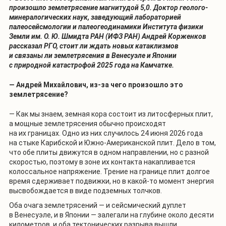
произошло землетрясение магнитудой 5,0. Д
октор геолого-
минералогических наук, заведующий лабораторией
палеосейсмологии и палеогеодинамики
Института физики
Земли им. О. Ю. Шмидта РАН (ИФЗ РАН)
Андрей Корженков
рассказал РГО, стоит ли ждать новых катаклизмов
и связаны ли землетрясения в Венесуэле и Японии
с природной катастрофой 2025 года на Камчатке.
— Андрей Михайлович, из-за чего произошло это
землетрясение?
— Как мы знаем, земная кора состоит из литосферных плит,
а мощные землетрясения обычно происходят
на их границах. Одно из них случилось 24 июня 2026 года
на стыке Карибской и Южно-Американской плит. Дело в том,
что обе плиты движутся в одном направлении, но с разной
скоростью, поэтому в зоне их контакта накапливается
колоссальное напряжение. Трение на границе плит долгое
время сдерживает подвижки, но в какой-то момент энергия
высвобождается в виде подземных толчков.
Оба очага землетрясений — и сейсмический дуплет
в Венесуэле, и в Японии — залегали на глубине около десяти
километров, и оба тектонических разрыва вышли