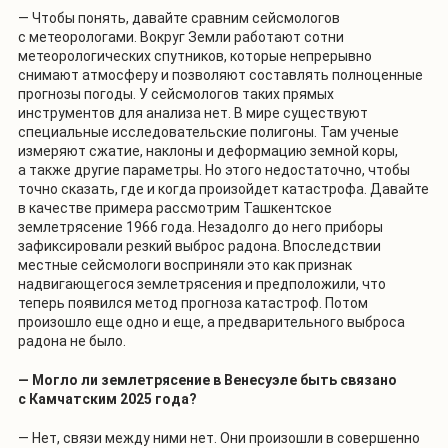
— Чтобы понять, давайте сравним сейсмологов
с метеорологами. Вокруг Земли работают сотни
метеорологических спутников, которые непрерывно
снимают атмосферу и позволяют составлять полноценные
прогнозы погоды. У сейсмологов таких прямых
инструментов для анализа нет.
В мире существуют
специальные исследовательские полигоны. Там ученые
измеряют сжатие, наклоны и деформацию земной коры,
а также другие параметры. Но этого недостаточно, чтобы
точно сказать, где и когда произойдет катастрофа. Давайте
в качестве примера рассмотрим Ташкентское
землетрясение 1966 года. Незадолго до него приборы
зафиксировали резкий выброс радона. Впоследствии
местные сейсмологи восприняли это как признак
надвигающегося землетрясения и предположили, что
теперь появился метод прогноза катастроф. Потом
произошло еще одно и еще, а предварительного выброса
радона не было.
— Могло ли землетрясение в Венесуэле быть связано
с Камчатским 2025 года?
— Нет, связи между ними нет. Они произошли в совершенно