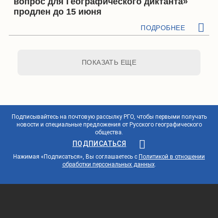
вопрос для Географического диктанта»
продлен до 15 июня
ПОДРОБНЕЕ
ПОКАЗАТЬ ЕЩЕ
Подписывайтесь на почтовую рассылку РГО, чтобы первыми получать
новости и специальные предложения от Русского географического
общества.
ПОДПИСАТЬСЯ
Нажимая «Подписаться», Вы соглашаетесь с
Политикой в отношении
обработки персональных данных
.