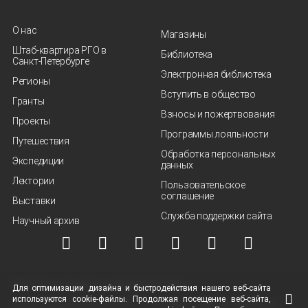
О нас
Магазины
Штаб-квартира РГО в
Библиотека
Санкт‑Петербурге
Электронная библиотека
Регионы
Вступить в общество
Гранты
Взносы и пожертвования
Проекты
Программы лояльности
Путешествия
Обработка персональных
Экспедиции
данных
Лектории
Пользовательское
соглашение
Выставки
Служба поддержки сайта
Научный архив
© ВОО "Русское географическое общество", 2013-2026 г.
Для оптимизации дизайна и быстродействия нашего
веб-сайта
используются
cookie-файлы.
Продолжая посещение
веб-сайта
,
Условия использования материалов
Политика защиты и обработки персональных