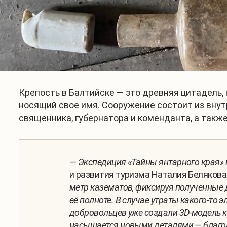
Крепость в Балтийске — это древняя цитадель,
носящий свое имя. Сооружение состоит из внутр
священника, губернатора и коменданта, а также
— Экспедиция «Тайны янтарного края» 
и развития туризма Наталия Белякова
метр казематов, фиксируя полученные 
её полноте. В случае утраты какого-то
добровольцев уже создали 3D-модель к
насыщается новыми деталями — благод