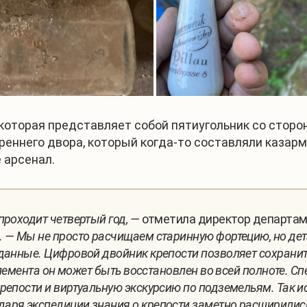
 которая представляет собой пятиугольник со сторо
еннего двора, который когда-то составляли казармы
 арсенал.
проходит четвертый год, —
отметила директор департам
. — Мы не просто расчищаем старинную фортецию, но д
данные. Цифровой двойник крепости позволяет сохранит
 элемента он может быть восстановлен во всей полноте. 
репости и виртуальную экскурсию по подземельям. Так ис
аря экспедиции знания о крепости заметно расширились