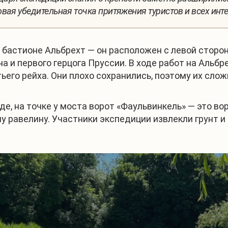
вая убедительная точка притяжения туристов и всех инт
 бастионе Альбрехт — он расположен с левой стороны
а и первого герцога Пруссии. В ходе работ на Альб
его рейха. Они плохо сохранились, поэтому их сло
де, на точке у моста ворот «Фаульвинкель» — это в
у равелину. Участники экспедиции извлекли грунт и