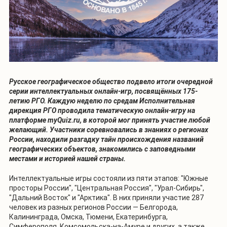
Русское географическое общество подвело итоги очередной
серии интеллектуальных онлайн-игр, посвящённых 175-
летию РГО. Каждую неделю по средам Исполнительная
дирекция РГО проводила тематическую онлайн-игру на
платформе myQuiz.ru, в которой мог принять участие любой
желающий. Участники соревновались в знаниях о регионах
России, находили разгадку тайн происхождения названий
географических объектов, знакомились с заповедными
местами и историей нашей страны.
Интеллектуальные игры состояли из пяти этапов: "Южные
просторы России", "Центральная Россия", "Урал-Сибирь",
"Дальний Восток" и "Арктика". В них приняли участие 287
человек из разных регионов России — Белгорода,
Калининграда, Омска, Тюмени, Екатеринбурга,
Симферополя, Комсомольска-на-Амуре и других, а также