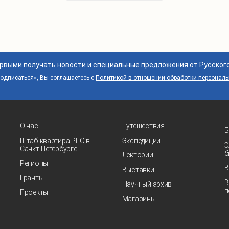
ервыми получать новости и специальные предложения от Русског
дписаться», Вы соглашаетесь с
Политикой в отношении обработки персонал
О нас
Путешествия
Б
Штаб-квартира РГО в
Экспедиции
Э
Санкт‑Петербурге
б
Лектории
Регионы
В
Выставки
Гранты
В
Научный архив
п
Проекты
Магазины