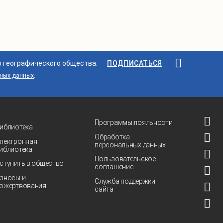
о географического общества.
ПОДПИСАТЬСЯ
ьных данных
.
Программы лояльности
иблиотека
Обработка
лектронная
персональных данных
иблиотека
Пользовательское
ступить в общество
соглашение
зносы и
Служба поддержки
ожертвования
сайта