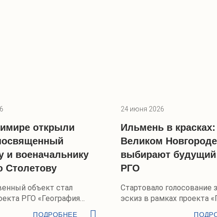
6
24 июня 2026
имире открыли
Ильмень в красках:
 посвященный
Великом Новгороде
у и военачальнику
выбирают будущий
 Столетову
РГО
енный объект стал
Стартовало голосование 
оекта РГО «География
эскиз в рамках проекта «
красок»
ПОДРОБНЕЕ
ПОДР