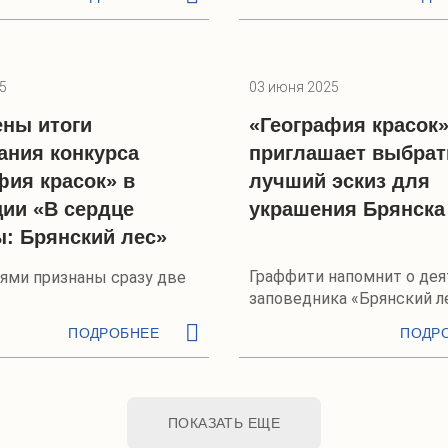
5
03 июня 2025
ны итоги
«География красок»
ания конкурса
приглашает выбрат
фия красок» в
лучший эскиз для
ии «В сердце
украшения Брянска
: Брянский лес»
Граффити напомнит о дея
ями признаны сразу две
заповедника «Брянский л
ПОДРОБНЕЕ
ПОДР
ПОКАЗАТЬ ЕЩЕ