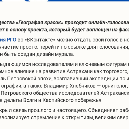
щества «География красок» проходит онлайн-голосов
т в основу проекта, который будет воплощен на фаса
ия РГО
во «ВКонтакте» можно отдать свой голос в 
участие просто: перейти по ссылке для голосования
н быть создан дизайн мурала.
ыдающимся исследователям и ключевым фигурам в 
ромное влияние на развитие Астрахани как торгового,
ль Петровской эпохи, возглавивший экспедиции по 
тографии, а также Владимир Хлебников — орнитолог,
 Петровского общества исследователей Астраханско
в дельты Волги и Каспийского побережья.
крыл связь прошлого и настоящего. Объединяет раб
волизирует стремление к открытиям, великим сверш