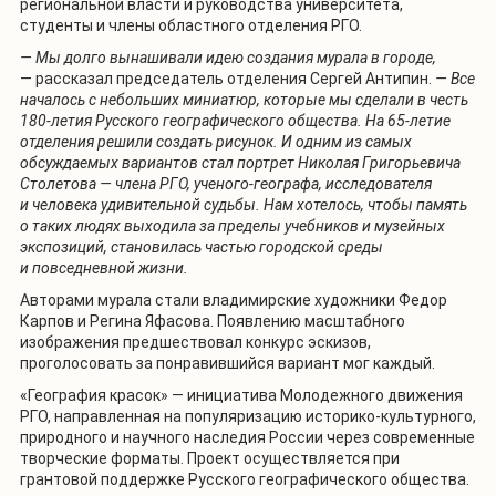
региональной власти и руководства университета,
студенты и члены областного отделения РГО.
— Мы долго вынашивали идею создания мурала в городе,
— рассказал председатель отделения Сергей Антипин.
— Все
началось с небольших миниатюр, которые мы сделали в честь
180-летия Русского географического общества. На 65-летие
отделения решили создать рисунок. И одним из самых
обсуждаемых вариантов стал портрет Николая Григорьевича
Столетова — члена РГО, ученого-географа, исследователя
и человека удивительной судьбы. Нам хотелось, чтобы память
о таких людях выходила за пределы учебников и музейных
экспозиций, становилась частью городской среды
и повседневной жизни.
Авторами мурала стали владимирские художники Федор
Карпов и Регина Яфасова. Появлению масштабного
изображения предшествовал конкурс эскизов,
проголосовать за понравившийся вариант мог каждый.
«География красок» — инициатива Молодежного движения
РГО, направленная на популяризацию историко-культурного,
природного и научного наследия России через современные
творческие форматы. Проект осуществляется при
грантовой поддержке Русского географического общества.