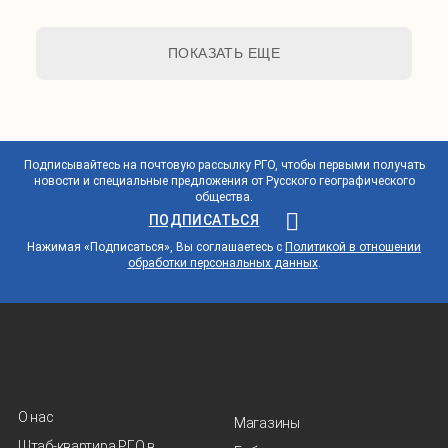
ПОКАЗАТЬ ЕЩЕ
Подписывайтесь на почтовую рассылку РГО, чтобы первыми получать
новости и специальные предложения от Русского географического
общества.
ПОДПИСАТЬСЯ
Нажимая «Подписаться», Вы соглашаетесь с
Политикой в отношении
обработки персональных данных
.
О нас
Магазины
Штаб-квартира РГО в