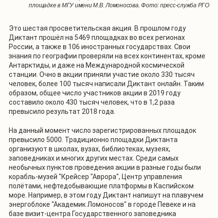
площадке в МГУ имени М.В. Ломоносова. Фото: пресс-служба РГО
Это шестая просветительская акция. В прошлом году
Диктант прошёл на 5469 площадках во всех регионах
России, а также в 106 иностранных государствах. Свои
знания по географии проверяли на всех континентах, кроме
Антарктиды, и даже на Международной космической
станции. Очно в акции приняли участие около 330 тысяч
человек, более 100 тысяч написали Диктант онлайн. Таким
образом, общее число участников акции в 2019 году
составило около 430 тысяч человек, что в 1,2 раза
превысило результат 2018 года.
На данный момент число зарегистрированных площадок
превысило 5000. Традиционно площадки Диктанта
организуют в школах, вузах, библиотеках, музеях,
заповедниках и многих других местах. Среди самых
необычных пунктов проведения акции в разные годы были
корабль-музей "Крейсер "Аврора", Центр управления
полётами, нефтедобывающие платформы в Каспийском
море. Например, в этом году Диктант напишут на плавучем
энергоблоке "Академик Ломоносов" в городе Певеке и на
базе визит-центра Государственного заповедника