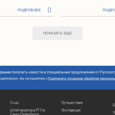
ПОДРОБНЕЕ
ПОДР
ПОКАЗАТЬ ЕЩЕ
ервыми получать новости и специальные предложения от Русског
дписаться», Вы соглашаетесь с
Политикой в отношении обработки персонал
О нас
Путешествия
Б
Штаб-квартира РГО в
Экспедиции
Э
Санкт‑Петербурге