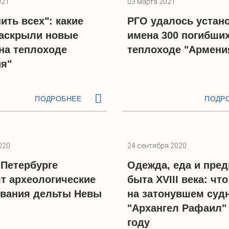
021
03 марта 2021
ить всех": какие
РГО удалось устан
аскрыли новые
имена 300 погибших
на теплоходе
теплоходе "Армени
я"
ПОДРОБНЕЕ
ПОДР
020
24 сентября 2020
-Петербурге
Одежда, еда и пре
т археологические
быта XVIII века: чт
вания дельты Невы
на затонувшем суд
"Архангел Рафаил" 
году