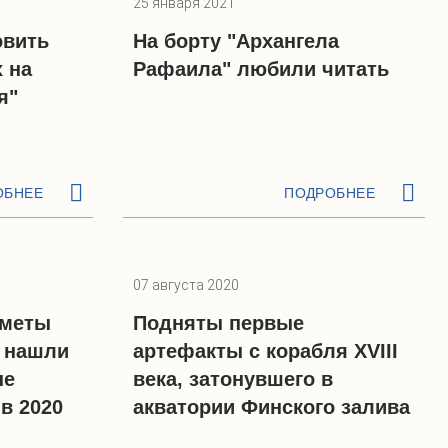
25 января 2021
овить
На борту "Архангела
 на
Рафаила" любили читать
я"
ОБНЕЕ
ПОДРОБНЕЕ
07 августа 2020
дметы
Подняты первые
о нашли
артефакты с корабля XVIII
не
века, затонувшего в
в 2020
акватории Финского залива