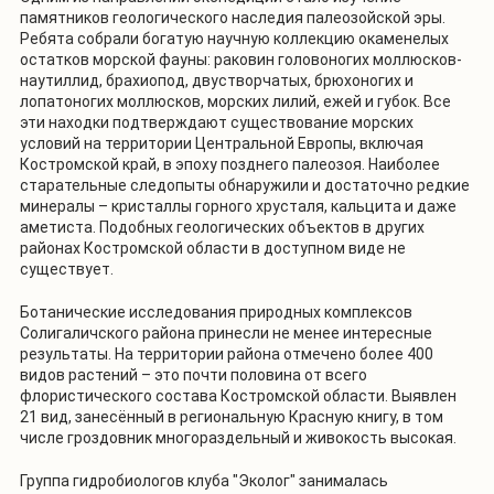
памятников геологического наследия палеозойской эры.
Ребята собрали богатую научную коллекцию окаменелых
остатков морской фауны: раковин головоногих моллюсков-
наутиллид, брахиопод, двустворчатых, брюхоногих и
лопатоногих моллюсков, морских лилий, ежей и губок. Все
эти находки подтверждают существование морских
условий на территории Центральной Европы, включая
Костромской край, в эпоху позднего палеозоя. Наиболее
старательные следопыты обнаружили и достаточно редкие
минералы – кристаллы горного хрусталя, кальцита и даже
аметиста. Подобных геологических объектов в других
районах Костромской области в доступном виде не
существует.
Ботанические исследования природных комплексов
Солигаличского района принесли не менее интересные
результаты. На территории района отмечено более 400
видов растений – это почти половина от всего
флористического состава Костромской области. Выявлен
21 вид, занесённый в региональную Красную книгу, в том
числе гроздовник многораздельный и живокость высокая.
Группа гидробиологов клуба "Эколог" занималась