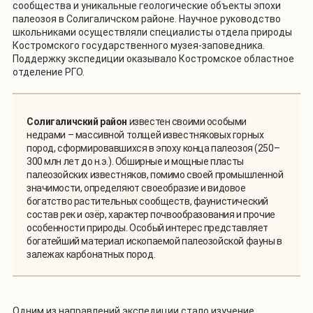
сообщества и уникальные геологические объекты эпохи
палеозоя в Солигаличском районе. Научное руководство
школьниками осуществляли специалисты отдела природы
Костромского государственного музея-заповедника.
Поддержку экспедиции оказывало Костромское областное
отделение РГО.
Солигаличский район
известен своими особыми
недрами – массивной толщей известняковых горных
пород, сформировавшихся в эпоху конца палеозоя (250–
300 млн лет до н.э.). Обширные и мощные пласты
палеозойских известняков, помимо своей промышленной
значимости, определяют своеобразие и видовое
богатство растительных сообществ, фаунистический
состав рек и озёр, характер почвообразования и прочие
особенности природы. Особый интерес представляет
богатейший материал ископаемой палеозойской фауны в
залежах карбонатных пород.
Одним из направлений экспедиции стало изучение