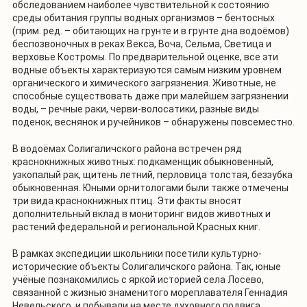
обследованием наиболее чувствительной к состоянию
среды обитания группы водных организмов – бентосных
(прим. ред. – обитающих на грунте и в грунте дна водоёмов)
беспозвоночных в реках Векса, Воча, Сельма, Светица и
верховье Костромы. По предварительной оценке, все эти
водные объекты характеризуются самым низким уровнем
органического и химического загрязнения. Животные, не
способные существовать даже при малейшем загрязнении
воды, – речные раки, черви-волосатики, разные виды
поденок, веснянок и ручейников – обнаружены повсеместно.
В водоёмах Солигаличского района встречен ряд
краснокнижных животных: подкаменщик обыкновенный,
узкопалый рак, щитень летний, перловица толстая, беззубка
обыкновенная. Юными орнитологами были также отмечены
три вида краснокнижных птиц. Эти факты вносят
дополнительный вклад в мониторинг видов животных и
растений федеральной и региональной Красных книг.
В рамках экспедиции школьники посетили культурно-
исторические объекты Солигаличского района. Так, юные
учёные познакомились с яркой историей села Лосево,
связанной с жизнью знаменитого мореплавателя Геннадия
Невельского, и побывали на месте духовного подвига