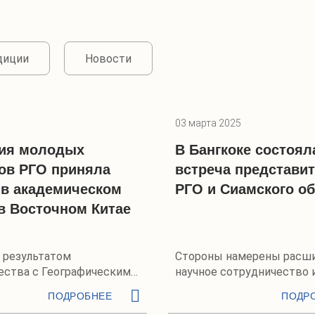
диции
Новости
03 марта 2025
ция молодых
В Бангкоке состоял
ов РГО приняла
встреча представи
 в академическом
РГО и Сиамского о
в Восточном Китае
л результатом
Стороны намерены расш
ества с Географическим
научное сотрудничество 
м КНР
культурные связи
ПОДРОБНЕЕ
ПОДР