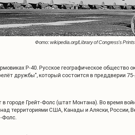
Фото: wikipedia.org/Library of Congress's Print
урмовиках Р-40. Русское географическое общество 
ерелёт дружбы", который состоится в преддверии 7
т в городе Грейт-Фолс (штат Монтана). Во время во
ад территориями США, Канады и Аляски, России, Ве
т-Фолс.