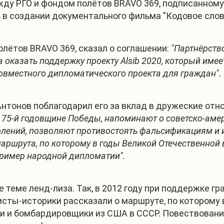
у РГО и фондом полётов BRAVO 369, подписанному 
в создании документального фильма "Кодовое слов
лётов BRAVO 369, сказал о соглашении:
"Партнёрств
 оказать поддержку проекту Alsib 2020, который име
овместного дипломатического проекта для граждан".
нтонов поблагодарил его за вклад в дружеские отн
 75-й годовщине Победы, напоминают о советско-аме
олений, позволяют противостоять фальсификациям и
аршрута, по которому в годы Великой Отечественной
пример народной дипломатии".
 теме ленд-лиза. Так, в 2012 году при поддержке г
сты-историки рассказали о маршруте, по которому 
ли и бомбардировщики из США в СССР. Повествовани