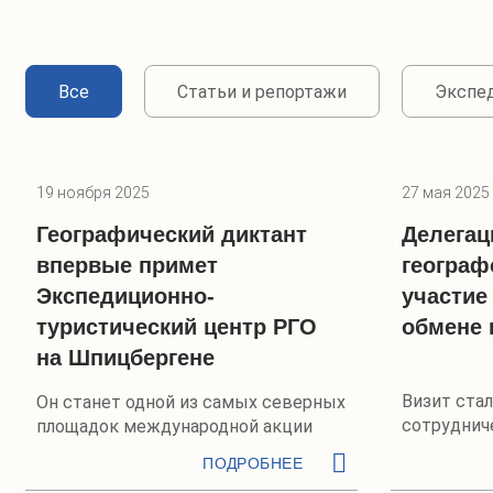
Все
Статьи и репортажи
Экспе
19 ноября 2025
27 мая 2025
Географический диктант
Делега
впервые примет
географ
Экспедиционно-
участие
туристический центр РГО
обмене 
на Шпицбергене
Визит ста
Он станет одной из самых северных
сотруднич
площадок международной акции
общество
ПОДРОБНЕЕ