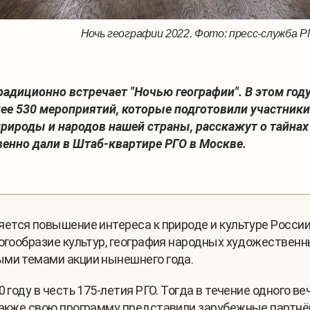
Ночь географии 2022. Фото: пресс-служба 
адиционно встречает "Ночью географии". В этом году о
олее 530 мероприятий, которые подготовили участни
природы и народов нашей страны, расскажут о тайна
венно дали в Штаб-квартире РГО в Москве.
ется повышение интереса к природе и культуре России
ногообразие культур, география народных художественн
ыми темами акции нынешнего года.
0 году в честь 175-летия РГО. Тогда в течение одного в
Также свою программу представили зарубежные партнё