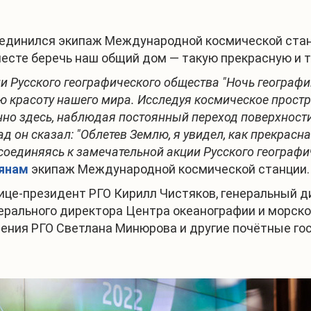
соединился экипаж Международной космической ста
есте беречь наш общий дом — такую прекрасную и т
 Русского географического общества "Ночь географи
 красоту нашего мира. Исследуя космическое простр
нно здесь, наблюдая постоянный переход поверхност
д он сказал: "Облетев Землю, я увидел, как прекрасн
рисоединяясь к замечательной акции Русского географ
лянам
экипаж Международной космической станции.
Вице-президент РГО Кирилл Чистяков, генеральный 
ерального директора Центра океанографии и морско
ения РГО Светлана Минюрова и другие почётные гос