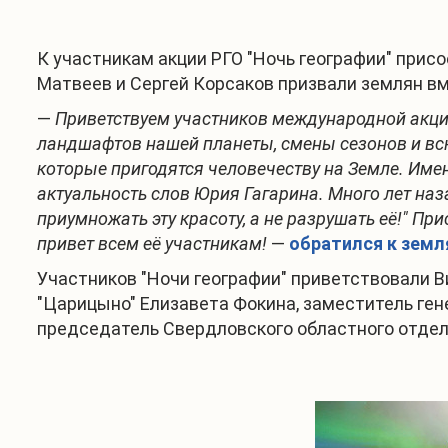
К участникам акции РГО "Ночь географии" при
Матвеев и Сергей Корсаков призвали землян вм
—
Приветствуем участников международной акции
ландшафтов нашей планеты, смены сезонов и всю
которые пригодятся человечеству на Земле. Име
актуальность слов Юрия Гагарина. Много лет наза
приумножать эту красоту, а не разрушать её!" П
привет всем её участникам!
—
обратился к зем
Участников "Ночи географии" приветствовали 
"Царицыно" Елизавета Фокина, заместитель ген
председатель Свердловского областного отдел