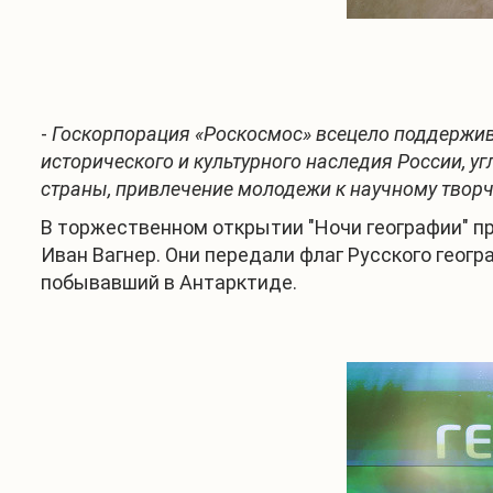
-
Госкорпорация «Роскосмос» всецело поддержив
исторического и культурного наследия России, у
страны, привлечение молодежи к научному творче
В торжественном открытии "Ночи географии" п
Иван Вагнер. Они передали флаг Русского геог
побывавший в Антарктиде.