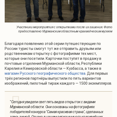
Участники мероприятия с открытками после их гашения. Фото
предоставлено Мурманским областным краеведческим музеем
Благодаря появлению этой серии путешествующие по
России туристы смогут тут же отправить друзьям или
родственникам открытку с фотографиями тех мест,
которые они посетили. Карточки поступят в продажу в
почтовые отделения Мурманской области, Республики
Карелия и Кемеровской области — Кузбасса, а также в
магазин Русского географического общества
. Для первых
трёх регионов партнёры выпустили по пять вариантов
изображений, пилотный тираж каждого — 1500 экземпляров.
"
Сегодня увидели свет пять видов открыток с видами
Мурманской области. Они основаны на фотографиях
победителей конкурса "Самая красивая страна", сделанных
здесь зимой. Однако в нашем регионе много красивейших