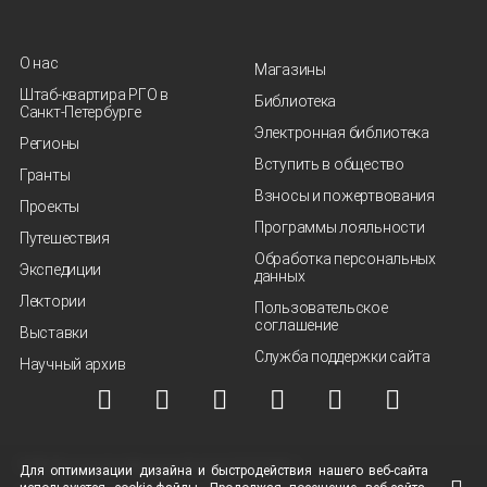
О нас
Магазины
Штаб-квартира РГО в
Библиотека
Санкт‑Петербурге
Электронная библиотека
Регионы
Вступить в общество
Гранты
Взносы и пожертвования
Проекты
Программы лояльности
Путешествия
Обработка персональных
Экспедиции
данных
Лектории
Пользовательское
соглашение
Выставки
Служба поддержки сайта
Научный архив
© ВОО "Русское географическое общество", 2013-2026 г.
Для оптимизации дизайна и быстродействия нашего
веб-сайта