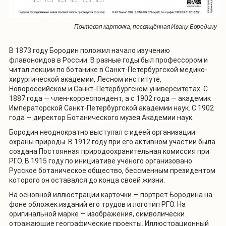
Почтовая карточка, посвящённая Ивану Бородину
В 1873 году Бородин положил начало изучению
флавоноидов в России. В разные годы был профессором и
читал лекции по ботанике в Санкт-Петербургской медико-
хирургической академии, Лесном институте,
Новороссийском и Санкт-Петербургском университетах. С
1887 года — член-корреспондент, а с 1902 года — академик
Императорской Санкт-Петербургской академии наук. C 1902
года — директор Ботанического музея Академии наук.
Бородин неоднократно выступал с идеей организации
охраны природы. В 1912 году при его активном участии была
создана Постоянная природоохранительная комиссия при
РГО. В 1915 году по инициативе учёного организовано
Русское ботаническое общество, бессменным президентом
которого он оставался до конца своей жизни.
На основной иллюстрации карточки — портрет Бородина на
фоне обложек изданий его трудов и логотип РГО. На
оригинальной марке — изображения, символически
отражающие географические проекты. Иллюстрационный