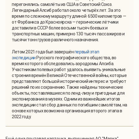
перегонялись самолёты из США в Советский Союз.
Легендарный Алсиб работал около четырёх лет. За это
время по сложному маршруту длиной 6500 километров —
от Фэрбанкса до Красноярска — героические лётчики
доставили в СССР более восьми тысяч боевых и
транспортных машин, примерно 130 тысяч пассажиров и
тысячи тонн грузов различного назначения.
Летом 2021 года был завершён
первый этап
экспедиции
Русского географического общества, во
время которого обследовались аэродромы Алсиба.
Участникам полевых работ удалось выявить уникальные
строения времён Великой Отечественной войны, которые
представляют большой исторический интерес и требуют
решений по их сохранению. Также найдены технические
объекты, поставлявшиеся по ленд-лизу и пригодные для
экспонирования в музеях. Одним из важнейших итогов
экспедиции стал сбор данных по погибшим самолётам, на
основе которых возможна организация второго этапа в
2022 году.
Ещё одна почтовая карточка, выпущенная АО "Марка",