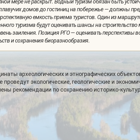
лной мере не раскрыт. Водный туризм обязан быть усто
плавучих домов до гостиниц на побережье — должны пр
ерспективную емкость приема туристов. Один из маршруто
нного туризма будут оценивать шансы на строительство 
овень заиления. Позиция РГО — оценивать перспективы в
ьств и сохранения биоразнообразия.
инаты археологических и этнографических объекто
е проведут экологические, геологические и эконом
ены рекомендации по сохранению историко-культур