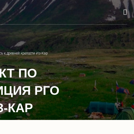
сь к древней крепости Из-Кар
КТ ПО
ИЦИЯ РГО
З-КАР