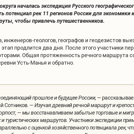
круга началась экспедиция Русского географическог
 потенциал рек 11 регионов России для экономики и 
руты, чтобы привлечь путешественников.
ов, инженеров-геологов, географов и геодезистов вы
этап продлится два дня. После этого участники пер
оторами. Общая протяженность речного маршрута со
еревни Усть-Манья и обратно.
, соединяющий прошлое и будущее России, —
рассказывае
й Сотников.
— Изучая древний речной маршрут и крепос
рпост, — мы восстанавливаем забытые торговые и мигр
х и туристических маршрутов. Участники экспедиции пр
араллельно с оценкой хозяйственного потенциала рек, ч