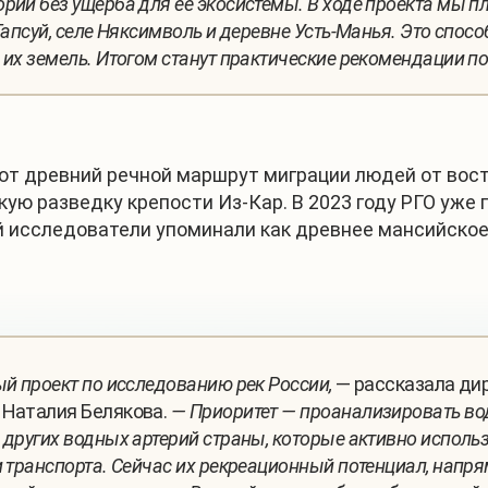
рии без ущерба для ее экосистемы. В ходе проекта мы 
Тапсуй, селе Няксимволь и деревне Усть-Манья. Это спос
 их земель. Итогом станут практические рекомендации по
ют древний речной маршрут миграции людей от вос
ую разведку крепости Из-Кар. В 2023 году РГО уже 
 исследователи упоминали как древнее мансийское
ый проект по исследованию рек России,
— рассказала ди
 Наталия Белякова.
— Приоритет — проанализировать во
 других водных артерий страны, которые активно исполь
и транспорта. Сейчас их рекреационный потенциал, напр