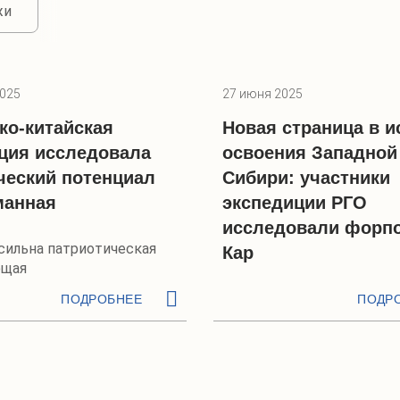
жи
2025
27 июня 2025
ко-китайская
Новая страница в и
ция исследовала
освоения Западной
ческий потенциал
Сибири: участники
манная
экспедиции РГО
исследовали форпо
 сильна патриотическая
Кар
ющая
ПОДРОБНЕЕ
ПОДР