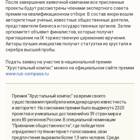
После завершения заявочной кампании все присланные
проекты будут рассмотрены членами экспертного совета
премии на квалификационном отборе. В состав жюри вошли
авторитетные учёные, известные общественные деятели,
представители бизнеса и государственных органов. Затем
оргкомитет объявит финалистов, которые получат
приглашение на IX торжественную церемонию вручения.
Авторы лучших инициатив получат статуэтки из хрусталя и
серебра высшей пробы.
Подать заявку на участие в национальной премии
"Хрустальный компас" можно на официальном сайте премии
www.rus-compass.ru
Премия "Хрустальный компас" за время своего
существования приобрела международную известность
и авторитет. На соискание премии было выдвинуто 2320
проектов и уникальных достижений из 39 стран мира и
всех 85 регионов России. В специальной номинации
"Признание общественности", где победителя
определяют путём интернет-голосования, свои
предпочтения выразили более 1,9 млн человек. Среди