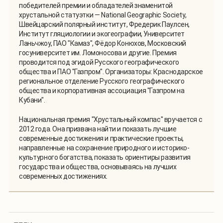
победителей премии и обладателей знаменитой
хрустальной статуэтки — National Geographic Society,
Швейцарский полярный институт, Фредерик Паулсен,
Институт гляциологии и экогеографии, Университет
Ланьчжоу, ПАО "Камаз", Фёдор Конюхов, Московский
госуниверситет им. Ломоносова и другие. Премия
проводится под эгидой Русского географического
общества и ПАО "Газпром". Организаторы: Краснодарское
региональное отделение Русского географического
общества и корпоративная ассоциация "Газпром на
Кубани".
Национальная премия "Хрустальный компас" вручается с
2012 года. Она призвана найти и показать лучшие
современные достижения и практические проекты,
направленные на сохранение природного и историко-
культурного богатства, показать ориентиры развития
государства и общества, основываясь на лучших
современных достижениях.