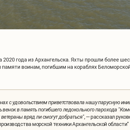
а 2020 года из Архангельска. Яхты прошли более ше
 памяти воинам, погибшим на кораблях Беломорской
онах с удовольствием приветствовала нашу парусную иниц
ь венок в память погибшего ледокольного парохода "Ком
и ветераны вряд ли смогут добраться"
, — рассказал руко
производства морской техники Архангельской области" 