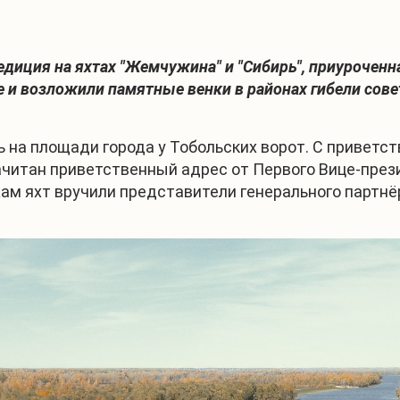
едиция на яхтах "Жемчужина" и "Сибирь", приурочен
и возложили памятные венки в районах гибели сове
 на площади города у Тобольских ворот. С приветс
ачитан приветственный адрес от Первого Вице-през
ам яхт вручили представители генерального партнё