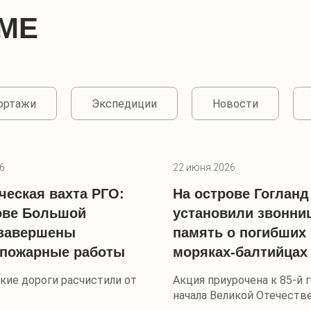
МЕ
портажи
Экспедиции
Новости
6
22 июня 2026
ческая вахта РГО:
На острове Гогланд
ове Большой
установили звонни
 завершены
память о погибших
опожарные работы
моряках-балтийцах
кие дороги расчистили от
Акция приурочена к 85-й
начала Великой Отечеств
войны