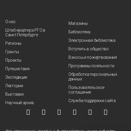
О нас
Магазины
Штаб-квартира РГО в
Библиотека
Санкт‑Петербурге
Электронная библиотека
Регионы
Вступить в общество
Гранты
Взносы и пожертвования
Проекты
Программы лояльности
Путешествия
Обработка персональных
Экспедиции
данных
Лектории
Пользовательское
соглашение
Выставки
Служба поддержки сайта
Научный архив
© ВОО "Русское географическое общество", 2013-2026 г.