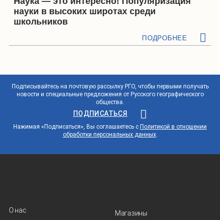
Наука — это интересно! Популяризация
науки в высоких широтах среди
школьников
ПОДРОБНЕЕ
Подписывайтесь на почтовую рассылку РГО, чтобы первыми получать
новости и специальные предложения от Русского географического
общества.
ПОДПИСАТЬСЯ
Нажимая «Подписаться», Вы соглашаетесь с
Политикой в отношении
обработки персональных данных
.
О нас
Магазины