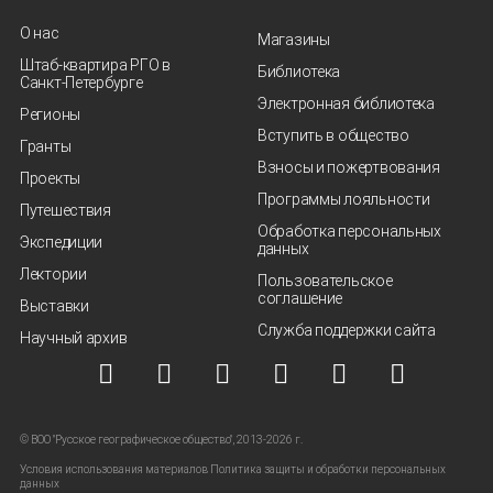
О нас
Магазины
Штаб-квартира РГО в
Библиотека
Санкт‑Петербурге
Электронная библиотека
Регионы
Вступить в общество
Гранты
Взносы и пожертвования
Проекты
Программы лояльности
Путешествия
Обработка персональных
Экспедиции
данных
Лектории
Пользовательское
соглашение
Выставки
Служба поддержки сайта
Научный архив
© ВОО "Русское географическое общество", 2013-2026 г.
Условия использования материалов
Политика защиты и обработки персональных
данных