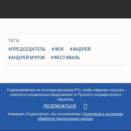
ТЕГИ:
#ПРЕДСЕДАТЕЛЬ
#ФСК
#АНДРЕЙ
#АНДРЕЙ МУРОВ
#ФЕСТИВАЛЬ
Подписывайтесь на почтовую рассылку РГО, чтобы первыми получать
новости и специальные предложения от Русского географического
общества.
ПОДПИСАТЬСЯ
Нажимая «Подписаться», Вы соглашаетесь с
Политикой в отношении
обработки персональных данных
.