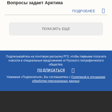
Вопросы задает Арктика
ПОДРОБНЕЕ
ПОКАЗАТЬ ЕЩЕ
Подписывайтесь на почтовую рассылку РГО, чтобы первыми получать
новости и специальные предложения от Русского географического
общества.
ПОДПИСАТЬСЯ
Нажимая «Подписаться», Вы соглашаетесь с
Политикой в отношении
обработки персональных данных
.