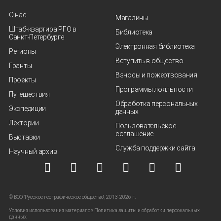
О нас
Магазины
Штаб-квартира РГО в
Библиотека
Санкт‑Петербурге
Электронная библиотека
Регионы
Вступить в общество
Гранты
Взносы и пожертвования
Проекты
Программы лояльности
Путешествия
Обработка персональных
Экспедиции
данных
Лектории
Пользовательское
соглашение
Выставки
Служба поддержки сайта
Научный архив
© ВОО "Русское географическое общество", 2013-2026 г.
Условия использования материалов
Политика защиты и обработки персональных
данных