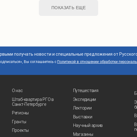
ПОКАЗАТЬ ЕЩЕ
ервыми получать новости и специальные предложения от Русског
дписаться», Вы соглашаетесь с
Политикой в отношении обработки персонал
О нас
Путешествия
Б
Штаб-квартира РГО в
Экспедиции
Э
Санкт‑Петербурге
б
Лектории
Регионы
В
Выставки
Гранты
В
Научный архив
п
Проекты
Магазины