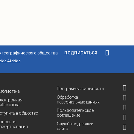
о географического общества.
ПОДПИСАТЬСЯ
ьных данных
.
Программы лояльности
иблиотека
Обработка
лектронная
персональных данных
иблиотека
Пользовательское
ступить в общество
соглашение
зносы и
Служба поддержки
ожертвования
сайта