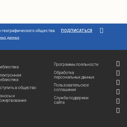
о географического общества.
ПОДПИСАТЬСЯ
ьных данных
.
Программы лояльности
иблиотека
Обработка
лектронная
персональных данных
иблиотека
Пользовательское
ступить в общество
соглашение
зносы и
Служба поддержки
ожертвования
сайта