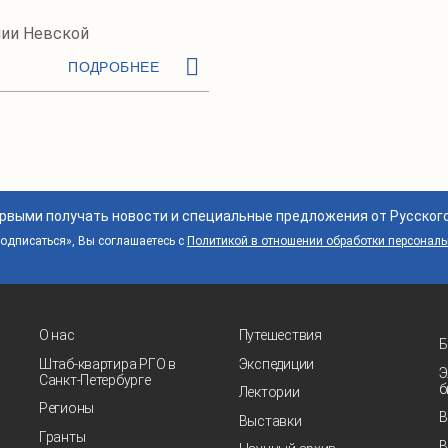
ии Невской
ПОДРОБНЕЕ
ервыми получать новости и специальные предложения от Русског
дписаться», Вы соглашаетесь с
Политикой в отношении обработки персонал
О нас
Путешествия
Б
Штаб-квартира РГО в
Экспедиции
Э
Санкт‑Петербурге
б
Лектории
Регионы
В
Выставки
Гранты
В