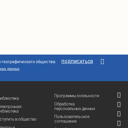
о географического общества.
ПОДПИСАТЬСЯ
ьных данных
.
Программы лояльности
иблиотека
Обработка
лектронная
персональных данных
иблиотека
Пользовательское
ступить в общество
соглашение
зносы и