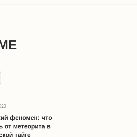
МЕ
023
кий феномен: что
ь от метеорита в
ской тайге