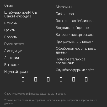
О нас
Магазины
Штаб-квартира РГО в
Библиотека
Санкт‑Петербурге
Электронная библиотека
Регионы
Вступить в общество
Гранты
Взносы и пожертвования
Проекты
Программы лояльности
Путешествия
Обработка персональных
Экспедиции
данных
Лектории
Пользовательское
соглашение
Выставки
Служба поддержки сайта
Научный архив
© ВОО "Русское географическое общество", 2013-2026 г.
Условия использования материалов
Политика защиты и обработки персональных
данных