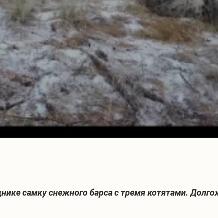
нике самку снежного барса с тремя котятами. Долг