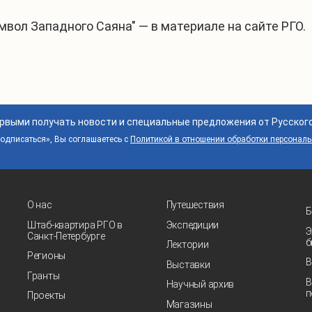
ол Западного Саяна" — в материале на сайте РГО.
ервыми получать новости и специальные предложения от Русског
дписаться», Вы соглашаетесь с
Политикой в отношении обработки персонал
О нас
Путешествия
Б
Штаб-квартира РГО в
Экспедиции
Э
Санкт‑Петербурге
б
Лектории
Регионы
В
Выставки
Гранты
В
Научный архив
п
Проекты
Магазины