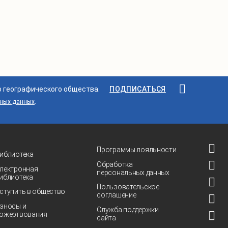
о географического общества.
ПОДПИСАТЬСЯ
ьных данных
.
Программы лояльности
иблиотека
Обработка
лектронная
персональных данных
иблиотека
Пользовательское
ступить в общество
соглашение
зносы и
Служба поддержки
ожертвования
сайта