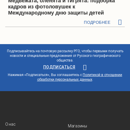
Медвежата, оленята и тигрята: подборка
кадров из фотоловушек к
Международному дню защиты детей
ПОДРОБНЕЕ
Подписывайтесь на почтовую рассылку РГО, чтобы первыми получать
новости и специальные предложения от Русского географического
общества.
ПОДПИСАТЬСЯ
Нажимая «Подписаться», Вы соглашаетесь с
Политикой в отношении
обработки персональных данных
.
О нас
Магазины