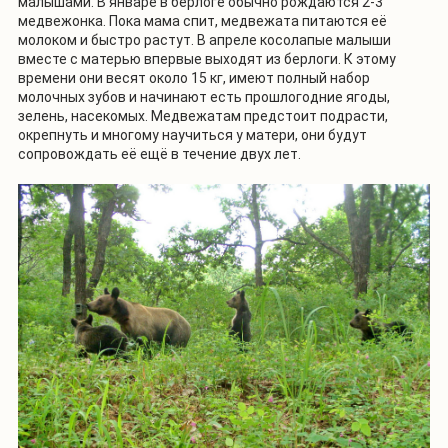
малышами. В январе в берлоге обычно рождаются 2-3
медвежонка. Пока мама спит, медвежата питаются её
молоком и быстро растут. В апреле косолапые малыши
вместе с матерью впервые выходят из берлоги. К этому
времени они весят около 15 кг, имеют полный набор
молочных зубов и начинают есть прошлогодние ягоды,
зелень, насекомых. Медвежатам предстоит подрасти,
окрепнуть и многому научиться у матери, они будут
сопровождать её ещё в течение двух лет.