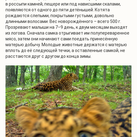
в россыпи камней, пещере или под нависшими скалами,
появляются от одного до пяти детёнышей. Котята
рождаются слепыми, покрытыми густыми, довольно
длинными волосами. Вес новорождённого – всего 500 г.
Прозревают малыши на 7–9 день, к двум месяцам выходят
из логова. Сначала самка отрыгивает им полупереваренное
мясо, затем они начинают сами поедать принесённую
матерью добычу. Молодые животные держатся с матерью
вплоть до её следующей течки, а оставленные самкой, не
расстаются друг с другом до конца зимы.