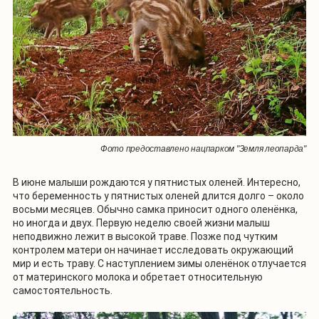
Фото предоставлено нацпарком "Земля леопарда"
В июне малыши рождаются у пятнистых оленей. Интересно,
что беременность у пятнистых оленей длится долго – около
восьми месяцев. Обычно самка приносит одного оленёнка,
но иногда и двух. Первую неделю своей жизни малыш
неподвижно лежит в высокой траве. Позже под чутким
контролем матери он начинает исследовать окружающий
мир и есть траву. С наступлением зимы оленёнок отлучается
от материнского молока и обретает относительную
самостоятельность.