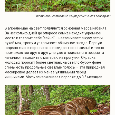
Фото предоставлено нацпарком "Земля леопарда"
В апреле-мае на свет появляется основная масса кабанят.
За несколько дней до опороса самка находит укромное
место и готовит себе "гайно" – натаскивает в кучу ветки,
сухой мох, траву и устраивает обширное гнездо. Первую
неделю жизни поросята не покидают своё жильё и тесно
прижимаются друг к другу, но уже с недельного возраста
начинают выходить с матерью на прогулки. Окраска
молодых поросят более светлая, на светло-буром фоне
спины есть продольные светлые полосы – эта природная
маскировка делает их менее уязвимыми перед
хищниками. Мать вскармливает поросят до 3,5 месяцев.