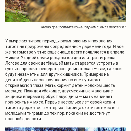
Фото предоставлено нацпарком "Земля леопарда"
У амурских тигров периоды размножения и появления
тигрят не приурочены к определённому времени года. И всё
же потомство у этих кошек чаще всего появляется в апреле
– июне. У одной самки рождаются два или три тигрёнка.
Логово для своих детёнышей мать старается устроить в
густых зарослях, пещерах, расщелинах скал — там, где они
будут незаметны для других хищников. Примерно на
девятый день после появления на свет у тигрят
открываются глаза. Мать кормит детей молоком шесть
месяцев. Покидая убежище, двухмесячные маленькие
хищники впервые пробуют вкус дичи — мать начинает
приносить им мясо. Первые несколько лет своей жизни
тигрята держатся с матерью. Тигрица охотится вместе с
молодыми тиграми до тех пор, пока они не достигнут
половой зрелости.