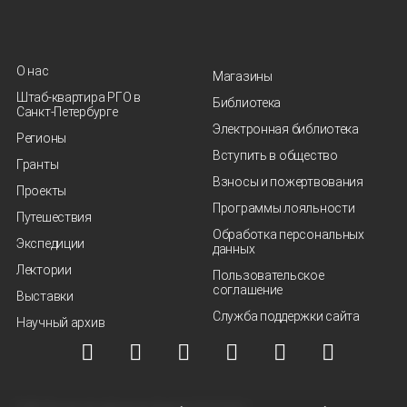
О нас
Магазины
Штаб-квартира РГО в
Библиотека
Санкт‑Петербурге
Электронная библиотека
Регионы
Вступить в общество
Гранты
Взносы и пожертвования
Проекты
Программы лояльности
Путешествия
Обработка персональных
Экспедиции
данных
Лектории
Пользовательское
соглашение
Выставки
Служба поддержки сайта
Научный архив
© ВОО "Русское географическое общество", 2013-2026 г.