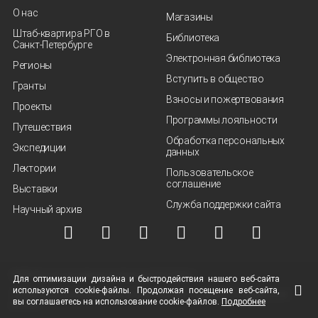
О нас
Магазины
Штаб-квартира РГО в
Библиотека
Санкт‑Петербурге
Электронная библиотека
Регионы
Вступить в общество
Гранты
Взносы и пожертвования
Проекты
Программы лояльности
Путешествия
Обработка персональных
Экспедиции
данных
Лектории
Пользовательское
соглашение
Выставки
Служба поддержки сайта
Научный архив
© ВОО "Русское географическое общество", 2013-2026 г.
Для оптимизации дизайна и быстродействия нашего
веб-сайта
используются
cookie-файлы.
Продолжая посещение
веб-сайта
,
Условия использования материалов
Политика защиты и обработки персональных
вы соглашаетесь на использование
cookie-файлов.
Подробнее
данных