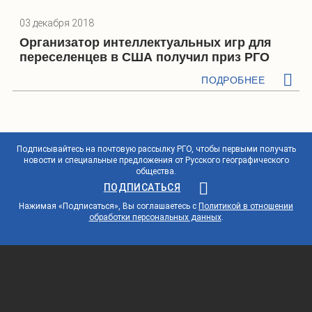
03 декабря 2018
Организатор интеллектуальных игр для
переселенцев в США получил приз РГО
ПОДРОБНЕЕ
Подписывайтесь на почтовую рассылку РГО, чтобы первыми получать
новости и специальные предложения от Русского географического
общества.
ПОДПИСАТЬСЯ
Нажимая «Подписаться», Вы соглашаетесь с
Политикой в отношении
обработки персональных данных
.