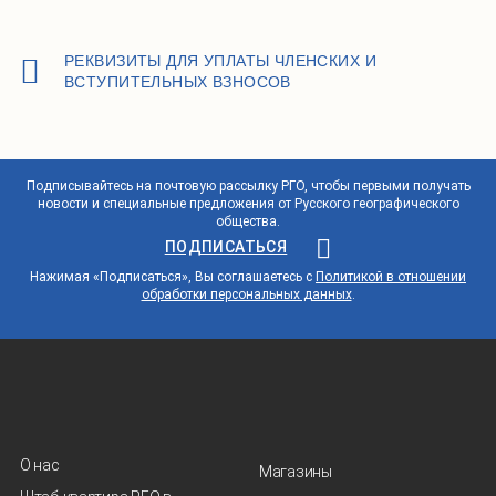
РЕКВИЗИТЫ ДЛЯ УПЛАТЫ ЧЛЕНСКИХ И
ВСТУПИТЕЛЬНЫХ ВЗНОСОВ
Подписывайтесь на почтовую рассылку РГО, чтобы первыми получать
новости и специальные предложения от Русского географического
общества.
ПОДПИСАТЬСЯ
Нажимая «Подписаться», Вы соглашаетесь с
Политикой в отношении
обработки персональных данных
.
О нас
Магазины