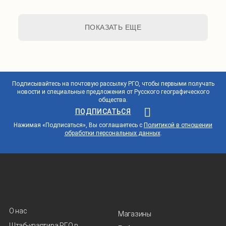
ПОКАЗАТЬ ЕЩЕ
Подписывайтесь на почтовую рассылку РГО, чтобы первыми получать
новости и специальные предложения от Русского географического
общества.
ПОДПИСАТЬСЯ
Нажимая «Подписаться», Вы соглашаетесь с
Политикой в отношении
обработки персональных данных
.
О нас
Магазины
Штаб-квартира РГО в