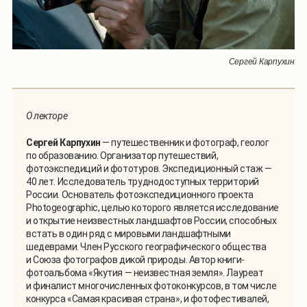
Сергей Карпухин
О лекторе
Сергей Карпухин
— путешественник и фотограф, геолог
по образованию. Организатор путешествий,
фотоэкспедиций и фототуров. Экспедиционный стаж —
40 лет. Исследователь труднодоступных территорий
России. Основатель фотоэкспедиционного проекта
Photogeographic, целью которого является исследование
и открытие неизвестных ландшафтов России, способных
встать в один ряд с мировыми ландшафтными
шедеврами. Член Русского географического общества
и Союза фотографов дикой природы. Автор книги-
фотоальбома «Якутия — неизвестная земля». Лауреат
и финалист многочисленных фотоконкурсов, в том числе
конкурса «Самая красивая страна», и фотофестивалей,