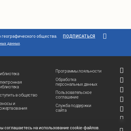
о географического общества.
ПОДПИСАТЬСЯ
ьных данных
.
Программы лояльности
иблиотека
Обработка
лектронная
персональных данных
иблиотека
Пользовательское
ступить в общество
соглашение
зносы и
Служба поддержки
ожертвования
сайта
 вы соглашаетесь на использование
cookie-файлов.