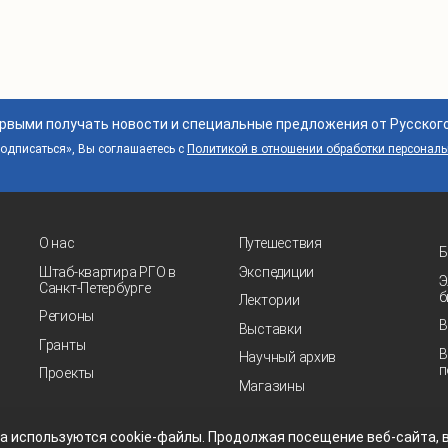
ервыми получать новости и специальные предложения от Русског
дписаться», Вы соглашаетесь с
Политикой в отношении обработки персонал
О нас
Путешествия
Б
Штаб-квартира РГО в
Экспедиции
Э
Санкт‑Петербурге
б
Лектории
Регионы
В
Выставки
Гранты
В
Научный архив
п
Проекты
Магазины
та
используются
cookie-файлы.
Продолжая посещение
веб-сайта
,