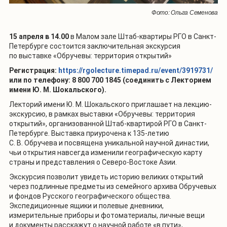
Фото: Ольга Семенова
15 апреля в 14.00
в Малом зале Штаб-квартиры РГО в Санкт-
Петербурге состоится заключительная экскурсия
по выставке «Обручевы: территория открытий»
Регистрация:
https://rgolecture.timepad.ru/event/3919731/
или по телефону: 8 800 700 1845 (соединить с Лекторием
имени Ю. М. Шокальского).
Лекторий имени Ю. М. Шокальского приглашает на лекцию-
экскурсию, в рамках выставки «Обручевы: территория
открытий», организованной Штаб-квартирой РГО в Санкт-
Петербурге. Выставка приурочена к 135-летию
С. В. Обручева и посвящена уникальной научной династии,
чьи открытия навсегда изменили географическую карту
страны и представления о Северо-Востоке Азии.
Экскурсия позволит увидеть историю великих открытий
через подлинные предметы из семейного архива Обручевых
и фондов Русского географического общества.
Экспедиционные ящики и полевые дневники,
измерительные приборы и фотоматериалы, личные вещи
и документы расскажут о научной работе «в пути»,