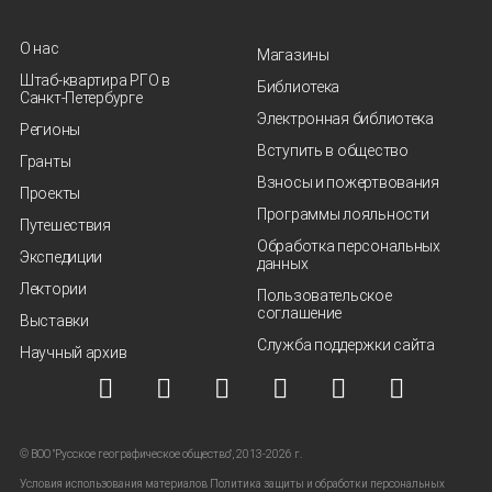
О нас
Магазины
Штаб-квартира РГО в
Библиотека
Санкт‑Петербурге
Электронная библиотека
Регионы
Вступить в общество
Гранты
Взносы и пожертвования
Проекты
Программы лояльности
Путешествия
Обработка персональных
Экспедиции
данных
Лектории
Пользовательское
соглашение
Выставки
Служба поддержки сайта
Научный архив
© ВОО "Русское географическое общество", 2013-2026 г.
Условия использования материалов
Политика защиты и обработки персональных