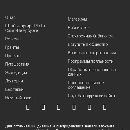
О нас
Магазины
Штаб-квартира РГО в
Библиотека
Санкт‑Петербурге
Электронная библиотека
Регионы
Вступить в общество
Гранты
Взносы и пожертвования
Проекты
Программы лояльности
Путешествия
Обработка персональных
Экспедиции
данных
Лектории
Пользовательское
соглашение
Выставки
Служба поддержки сайта
Научный архив
© ВОО "Русское географическое общество", 2013-2026 г.
Для оптимизации дизайна и быстродействия нашего
веб-сайта