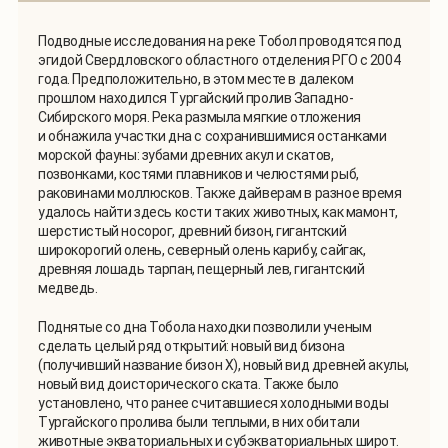
Подводные исследования на реке Тобол проводятся под
эгидой Свердловского областного отделения РГО с 2004
года. Предположительно, в этом месте в далеком
прошлом находился Тургайский пролив Западно-
Сибирского моря. Река размыла мягкие отложения
и обнажила участки дна с сохранившимися останками
морской фауны: зубами древних акул и скатов,
позвонками, костями плавников и челюстями рыб,
раковинами моллюсков. Также дайверам в разное время
удалось найти здесь кости таких животных, как мамонт,
шерстистый носорог, древний бизон, гигантский
широкорогий олень, северный олень карибу, сайгак,
древняя лошадь тарпан, пещерный лев, гигантский
медведь.
Поднятые со дна Тобола находки позволили ученым
сделать целый ряд открытий: новый вид бизона
(получивший название бизон Х), новый вид древней акулы,
новый вид доисторического ската. Также было
установлено, что ранее считавшиеся холодными воды
Тургайского пролива были теплыми, в них обитали
животные экваториальных и субэкваториальных широт.