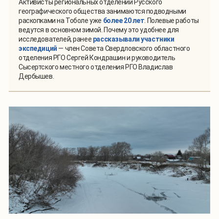
Активисты региональных отделений Русского
географического общества занимаются подводными
раскопками на Тоболе уже
более 20 лет
. Полевые работы
ведутся в основном зимой. Почему это удобнее для
исследователей, ранее
рассказывали участники
экспедиций
— член Совета Свердловского областного
отделения РГО Сергей Кондрашин и руководитель
Сысертского местного отделения РГО Владислав
Дербышев.