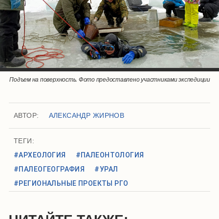
Поиск мелких фрагментов. Фото предоставлено участниками
Подъем на поверхность. Фото предоставлено участниками экспедиции
Интересные находки. Фото предоставлено участниками экспедиции
Лед и артефакт. Фото предоставлено участниками экспедиции
экспедиции
АВТОР:
АЛЕКСАНДР ЖИРНОВ
ТЕГИ:
#АРХЕОЛОГИЯ
#ПАЛЕОНТОЛОГИЯ
#ПАЛЕОГЕОГРАФИЯ
#УРАЛ
#РЕГИОНАЛЬНЫЕ ПРОЕКТЫ РГО