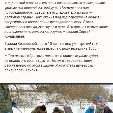
«тавдинской свиты», в которых накапливаются окаменевшие
фрагменты древней ихтиофауны. Постепенно к нам
присоединяются подводные исследователи из других
регионов страны. Погружения под лед перешли из области
спортивных в направление исследовательских. В этих
экспедициях всегда участвуют и дети. Это для них самые яркие
воспоминания о зимних каникулах
, — сказал Сергей
Кондрашин.
Таисии Кошелевой всего 10 лет, но она уже третий год
в зимние каникулы едет вместе с родителями на Тобол.
—
Там вместе с братом я помогаю в поиске акульих зубов
из поднятого со дна грунта. Потом я с удовольствием
рассказываю об этом в школе. Я хочу стать дайвером
, —
призналась Таисия.
1
/
4