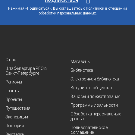
ПОДПИСАТЬСЯ
Нажимая «Подписаться», Вы соглашаетесь с
Политикой в отношении
обработки персональных данных
.
О нас
Магазины
Штаб-квартира РГО в
Библиотека
Санкт‑Петербурге
Электронная библиотека
Регионы
Вступить в общество
Гранты
Взносы и пожертвования
Проекты
Программы лояльности
Путешествия
Обработка персональных
Экспедиции
данных
Лектории
Пользовательское
соглашение
Выставки