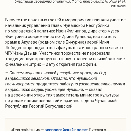
Участники церемонии открытия. Фото: пресс-центр ЧГУ им. И. Н.
Ульянова
В качестве почетных гостей в мероприятии приняли участие
начальник управления главы Чувашской Республики
по молодежной политике Иван Филиппов, директор музея
«Бичурин и современность» Ирина Удалова, настоятель
храма в Акулеве (родном селе Бичурина) иерей Илия
Лебедев и преподаватель факультета иностранных языков
ЧГУ Чэнь Дзыди. Участники торжеств не перерезали
традиционную красную ленточку, а нанесли на изображение
финальный штрих — дату открытия граффити.
—
Совсем недавно в нашей республике проходил Год
выдающихся земляков. Отрадно, что Чувашский
госуниверситет продолжает работу по увековечиванию памяти
выдающихся людей, уроженцев Чувашии
, — сказал
на церемонии открытия заместитель министра культуры
по делам национальностей и архивного дела Чувашской
Республики Георгий Богуславский.
«Географфити» —
всероссийский проект
Русского