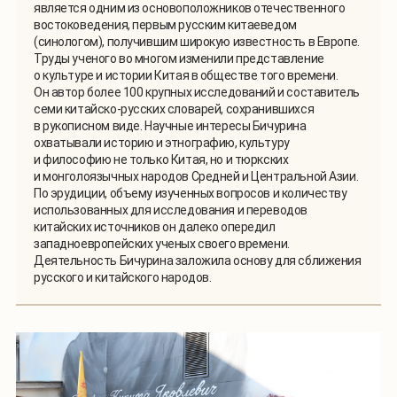
является одним из основоположников отечественного
востоковедения, первым русским китаеведом
(синологом), получившим широкую известность в Европе.
Труды ученого во многом изменили представление
о культуре и истории Китая в обществе того времени.
Он автор более 100 крупных исследований и составитель
семи китайско-русских словарей, сохранившихся
в рукописном виде. Научные интересы Бичурина
охватывали историю и этнографию, культуру
и философию не только Китая, но и тюркских
и монголоязычных народов Средней и Центральной Азии.
По эрудиции, объему изученных вопросов и количеству
использованных для исследования и переводов
китайских источников он далеко опередил
западноевропейских ученых своего времени.
Деятельность Бичурина заложила основу для сближения
русского и китайского народов.