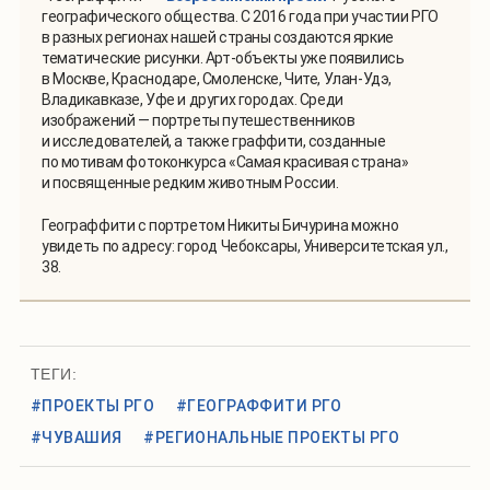
географического общества. С 2016 года при участии РГО
в разных регионах нашей страны создаются яркие
тематические рисунки. Арт-объекты уже появились
в Москве, Краснодаре, Смоленске, Чите, Улан-Удэ,
Владикавказе, Уфе и других городах. Среди
изображений — портреты путешественников
и исследователей, а также граффити, созданные
по мотивам фотоконкурса «Самая красивая страна»
и посвященные редким животным России.
Географфити с портретом Никиты Бичурина можно
увидеть по адресу: город Чебоксары, Университетская ул.,
38.
ТЕГИ:
#ПРОЕКТЫ РГО
#ГЕОГРАФФИТИ РГО
#ЧУВАШИЯ
#РЕГИОНАЛЬНЫЕ ПРОЕКТЫ РГО