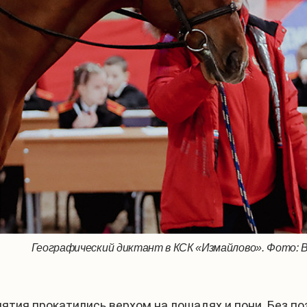
Географический диктант в КСК «Измайлово». Фото: 
ятия прокатились верхом на лошадях и пони. Без по