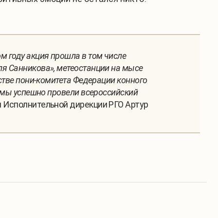
м году акция прошла в том числе
ля Санникова», метеостанции на мысе
естве пони-комитета Федерации конного
о мы успешно провели всероссийский
я Исполнительной дирекции РГО Артур