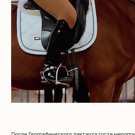
После Географического диктанта гости меропри