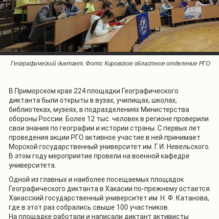
Географический диктант. Фото: Вологодское областное отделение
Географический диктант. Фото: Херсонское областное отделение
Географический диктант. Фото: Херсонское областное отделение
Географический диктант. Фото: Херсонское областное отделение
Географический диктант. Фото: Херсонское областное отделение
Географический диктант. Фото: Отделение РГО в Республике
Географический диктант. Фото: Хакасское республиканское
Географический диктант. Фото: Кировское областное отделение РГО
Северная Осетия
отделение РГО
РГО
РГО
РГО
РГО
РГО
В Приморском крае 224 площадки Географического
диктанта были открыты в вузах, училищах, школах,
библиотеках, музеях, в подразделениях Министерства
обороны России. Более 12 тыс. человек в регионе проверили
свои знания по географии и истории страны. С первых лет
проведения акции РГО активное участие в ней принимает
Морской государственный университет им. Г. И. Невельского.
В этом году мероприятие провели на военной кафедре
университета.
Одной из главных и наиболее посещаемых площадок
Географического диктанта в Хакасии по-прежнему остается
Хакасский государственный университет им. Н. Ф. Катанова,
где в этот раз собрались свыше 100 участников.
На площадке работали и написали диктант активисты