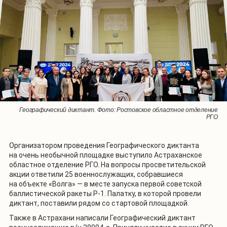
Географический диктант. Фото: Отделение РГО в Луганской Народной
Географический диктант. Фото: Астраханское областное отделение
Географический диктант. Фото: Астраханское областное отделение
Географический диктант. Фото: Ростовское областное отделение
Географический диктант. Фото: Ростовское областное отделение
Географический диктант. Фото: Брянское областное отделение РГО
Республике
РГО
РГО
РГО
РГО
Организатором проведения Географического диктанта
на очень необычной площадке выступило Астраханское
областное отделение РГО. На вопросы просветительской
акции ответили 25 военнослужащих, собравшиеся
на объекте «Волга» — в месте запуска первой советской
баллистической ракеты Р-1. Палатку, в которой провели
диктант, поставили рядом со стартовой площадкой.
Также в Астрахани написали Географический диктант