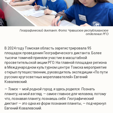
Географический диктант. Фото: Дагестанское республиканское
Географический диктант. Фото: Чувашское республиканское
Географический диктант. Фото: Чувашское республиканское
Географический диктант. Фото: Чувашское республиканское
Географический диктант. Фото: Красноярское краевое отделение РГО
Географический диктант. Фото: Красноярское краевое отделение РГО
Географический диктант. Фото: Красноярское краевое отделение РГО
отделение РГО
отделение РГО
отделение РГО
отделение РГО
В 2024 году Томская область зарегистрировала 95
площадок проведения Географического диктанта. Более
тысячи томичей приняли участие в масштабной
просветительской акции РГО. На главной площадке региона
в Международном культурном центре Томска мероприятие
открыл путешественник, руководитель экспедиции «По пути
русских кругосветных мореплавателей» Евгений
Ковалевский.
—
Томск — мой родной город, я здесь родился. Познать
планету, на мой взгляд, — самое главное для человека, потому
что, познавая планету, познаешь себя. Географический
диктант — это одна из форм познания планеты
, — подчеркнул
Евгений Ковалевский.