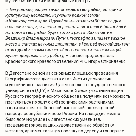
музеи, библиотеки и молодежные центры.
—
Безусловно, радует такой интерес к географии, историко-
культурному наследию, изучению родной земли
в Красноярском крае. В декабре мы отметим 90 лет со дня
создания края, и, я уверен, неравнодушие к нашей богатейшей
истории и географии будет только расти. Как отметил
Владимир Владимирович Путин, география занимает важное
место в списках научных дисциплин, а Географический диктант
стал одной из самых масштабных просветительских акций.
Будем продолжать эту работу
, — заявил председатель
Красноярского краевого отделения РГО Игорь Спириденко.
В Дагестане одной из основных площадок проведения
Географического диктанта стал Институт экологии
и устойчивого развития Дагестанского государственного
университета (ДГУ) в Махачкале. Здесь участники акции
Русского географического общества получили возможность
прогуляться по залу с субтропическими растениями,
ознакомиться с небольшой выставкой, посвященной
природе республики и всей России. На площадке можно
было воочию увидеть дагестанских умельцев,
продемонстрировавших художественную обработку
металла, орнаментальную насечку по дереву и гончарное