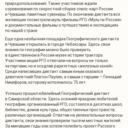
природопользования. Также участников ждали
соревнования по скоростной сборке спилс-карт России
и Чувашии, памятные сувениры. По окончании диктанта все
желающие посмотрели мультфильмы РГО «Мульти-Россия»
и документальные фильмы о путешествиях и экспедициях
по нашей стране.
Еще одна необычная площадка Географического диктанта
в Чувашии открылась в городе Чебоксары. Здесь свои
знания по географии можно было проверить
в единственном в России музее истории трактора.
Участники акции РГО отвечали на вопросы не только
за партами, но и оседлав раритетных «железных коней».
Среди написавших диктант самым юным оказался
девятилетний Платон Паулин, а самым старшим — Геннадий
Никифоров, которому исполнилось 75 лет.
Успешно прошел юбилейный Географический диктант
в Самарской области. Здесь осенний праздник любителей
географии, организованный РГО, состоялся в десятках школ,
библиотек, домов культуры, общественных пространств,
различных организаций. Ответив на увлекательные вопросы
диктанта, свои знания проверили тысячи местных жителей.
За минувшие годы они успели полюбить проект Русского