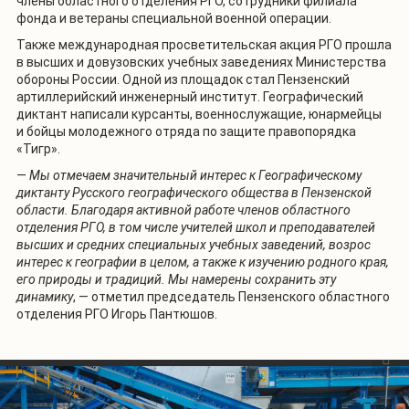
члены областного отделения РГО, сотрудники филиала
фонда и ветераны специальной военной операции.
Также международная просветительская акция РГО прошла
в высших и довузовских учебных заведениях Министерства
обороны России. Одной из площадок стал Пензенский
артиллерийский инженерный институт. Географический
диктант написали курсанты, военнослужащие, юнармейцы
и бойцы молодежного отряда по защите правопорядка
«Тигр».
—
Мы отмечаем значительный интерес к Географическому
диктанту Русского географического общества в Пензенской
области. Благодаря активной работе членов областного
отделения РГО, в том числе учителей школ и преподавателей
высших и средних специальных учебных заведений, возрос
интерес к географии в целом, а также к изучению родного края,
его природы и традиций. Мы намерены сохранить эту
динамику
, — отметил председатель Пензенского областного
отделения РГО Игорь Пантюшов.
1
/
9