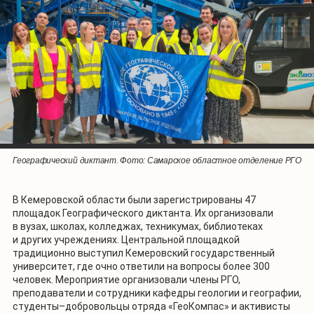
Географический диктант. Фото: Пензенское областное отделение
Географический диктант. Фото: Пензенское областное отделение
Географический диктант. Фото: Отделение РГО в Кабардино-
Географический диктант. Фото: Отделение РГО в Кабардино-
Географический диктант. Фото: Севастопольское городское
Географический диктант. Фото: Севастопольское городское
Географический диктант. Фото: Самарское областное отделение РГО
Географический диктант. Фото: Томское областное отделение РГО
Географический диктант. Фото: Омское областное отделение РГО
Балкарской Республике
Балкарской Республике
отделение РГО
отделение РГО
РГО
РГО
В Кемеровской области были зарегистрированы 47
площадок Географического диктанта. Их организовали
в вузах, школах, колледжах, техникумах, библиотеках
и других учреждениях. Центральной площадкой
традиционно выступил Кемеровский государственный
университет, где очно ответили на вопросы более 300
человек. Мероприятие организовали члены РГО,
преподаватели и сотрудники кафедры геологии и географии,
студенты–добровольцы отряда «ГеоКомпас» и активисты