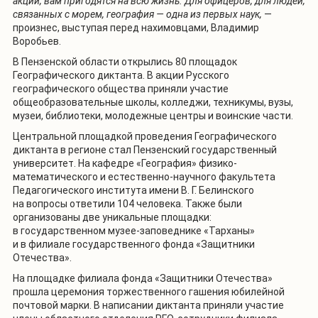
акции, вам пригодятся на всю жизнь. Для офицеров, для людей,
связанных с морем, география — одна из первых наук,
—
произнес, выступая перед нахимовцами, Владимир
Воробьев.
В Пензенской области открылись 80 площадок
Географического диктанта. В акции Русского
географического общества приняли участие
общеобразовательные школы, колледжи, техникумы, вузы,
музеи, библиотеки, молодежные центры и воинские части.
Центральной площадкой проведения Географического
диктанта в регионе стал Пензенский государственный
университет. На кафедре «География» физико-
математического и естественно-научного факультета
Педагогического института имени В. Г. Белинского
на вопросы ответили 104 человека. Также были
организованы две уникальные площадки:
в государственном музее-заповеднике «Тарханы»
и в филиале государственного фонда «Защитники
Отечества».
На площадке филиала фонда «Защитники Отечества»
прошла церемония торжественного гашения юбилейной
почтовой марки. В написании диктанта приняли участие