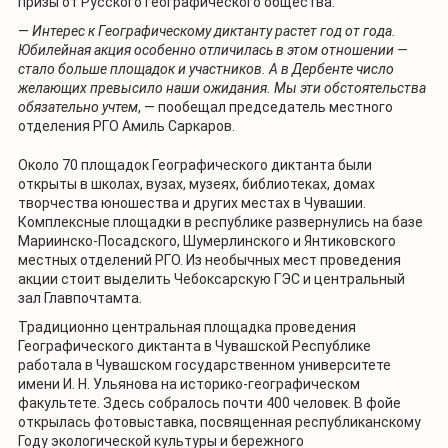
призы от Русского географического общества.
—
Интерес к Географическому диктанту растет год от года.
Юбилейная акция особенно отличилась в этом отношении —
стало больше площадок и участников. А в Дербенте число
желающих превысило наши ожидания. Мы эти обстоятельства
обязательно учтем
, — пообещал председатель местного
отделения РГО Амиль Саркаров.
Около 70 площадок Географического диктанта были
открыты в школах, вузах, музеях, библиотеках, домах
творчества юношества и других местах в Чувашии.
Комплексные площадки в республике развернулись на базе
Мариинско-Посадского, Шумерлинского и Янтиковского
местных отделений РГО. Из необычных мест проведения
акции стоит выделить Чебоксарскую ГЭС и центральный
зал Главпочтамта.
Традиционно центральная площадка проведения
Географического диктанта в Чувашской Республике
работала в Чувашском государственном университете
имени И. Н. Ульянова на историко-географическом
факультете. Здесь собралось почти 400 человек. В фойе
открылась фотовыставка, посвященная республиканскому
Году экологической культуры и бережного