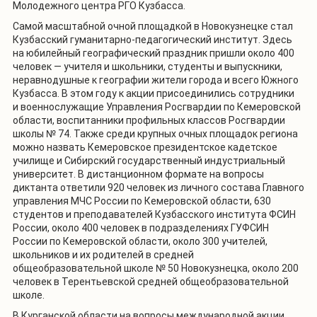
Молодежного центра РГО Кузбасса.
Самой масштабной очной площадкой в Новокузнецке стал
Кузбасский гуманитарно-педагогический институт. Здесь
на юбилейный географический праздник пришли около 400
человек — учителя и школьники, студенты и выпускники,
неравнодушные к географии жители города и всего Южного
Кузбасса. В этом году к акции присоединились сотрудники
и военнослужащие Управления Росгвардии по Кемеровской
области, воспитанники профильных классов Росгвардии
школы № 74. Также среди крупных очных площадок региона
можно назвать Кемеровское президентское кадетское
училище и Сибирский государственный индустриальный
университет. В дистанционном формате на вопросы
диктанта ответили 920 человек из личного состава Главного
управления МЧС России по Кемеровской области, 630
студентов и преподавателей Кузбасского института ФСИН
России, около 400 человек в подразделениях ГУФСИН
России по Кемеровской области, около 300 учителей,
школьников и их родителей в средней
общеобразовательной школе № 50 Новокузнецка, около 200
человек в Терентьевской средней общеобразовательной
школе.
В Курганской области на вопросы международной акции