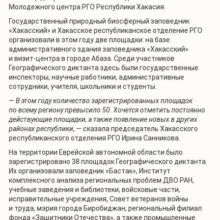
Молодежного центра РГО Республики Хакасия.
Государственный природный биосферный заповедник
«Хакасский» и Хакасское республиканское отделение РГО
организовали в этом году две площадки: на базе
административного здания заповедника «Хакасский»
и визит-центра в городе Абаза. Среди участников
Географического диктанта здесь были государственные
инспекторы, научные работники, административные
сотрудники, учителя, школьники и студенты.
—
В этом году количество зарегистрированных площадок
по всему региону превысило 50. Хочется отметить постоянно
действующие площадки, а также появление новых в других
районах республики
, — сказала председатель Хакасского
республиканского отделения РГО Ирина Санникова.
На территории Еврейской автономной области было
зарегистрировано 38 площадок Географического диктанта.
Их организовали заповедник «Бастак», Институт
комплексного анализа региональных проблем ДВО РАН,
учебные заведения и библиотеки, войсковые части,
исправительные учреждения, Совет ветеранов войны
и труда, мэрия города Биробиджан, региональный филиал
фонда «Защитники Отечества», а также промышленные