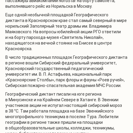
пассажиры авиакомпании NordStar на борту самолета,
выполнявшего рейс из Норильска в Москву.
Еще одной необычной площадкой Географического
диктанта в Красноярском крае стал самый северный в мире
норильский Заполярный театр драмы им. Владимира
Маяковского. На вопросы юбилейной акции РГО ответили
и на борту парохода-музея «Святитель Николай»,
находящегося на вечной стоянке на Енисее в центре
Красноярска.
В число традиционных площадок Географического диктанта
в регионе вошли Сибирский федеральный университет,
Красноярский государственный педагогический
университет им. В. П. Астафьева, национальный парк
«Красноярские Столбы», парк флоры и фауны «Роев ручей»,
Сибирская пожарно-спасательная академия МЧС России.
Географический диктант писали на юге региона
в Минусинске и на Крайнем Севере в Хатанге. В Эвенкии
участников акции не испугал настоящий сибирский мороз
в 38 °С. Там работала площадка на базе Эвенкийского
многопрофильного техникума в поселке Тура. Любители
географии в регионе также пришли на площадки
в общеобразовательные школы, колледжи, техникумы,