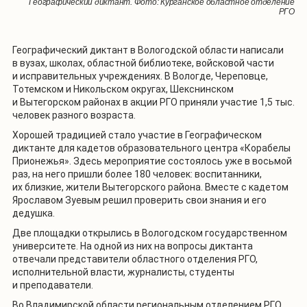
Географический диктант. Фото: Отделение РГО в Донецкой Народной
Географический диктант. Фото: Ставропольское краевое отделение
Географический диктант. Фото: Курганское областное отделение
Географический диктант. Фото: Курганское областное отделение
Географический диктант. Фото: Отделение РГО в Республике
Географический диктант. Фото: Отделение РГО в Республике
Географический диктант. Фото: Бурятское республиканское
Географический диктант. Фото: Липецкое областное отделение РГО
отделение РГО
Башкортостан
Республике
Калмыкия
РГО
РГО
РГО
Географический диктант в Вологодской области написали
в вузах, школах, областной библиотеке, войсковой части
и исправительных учреждениях. В Вологде, Череповце,
Тотемском и Никольском округах, Шекснинском
и Вытегорском районах в акции РГО приняли участие 1,5 тыс.
человек разного возраста.
Хорошей традицией стало участие в Географическом
диктанте для кадетов образовательного центра «Корабелы
Прионежья». Здесь мероприятие состоялось уже в восьмой
раз, на него пришли более 180 человек: воспитанники,
их близкие, жители Вытегорского района. Вместе с кадетом
Ярославом Зуевым решил проверить свои знания и его
дедушка.
Две площадки открылись в Вологодском государственном
университете. На одной из них на вопросы диктанта
отвечали представители областного отделения РГО,
исполнительной власти, журналисты, студенты
и преподаватели.
Во Владимирской области региональным отделением РГО