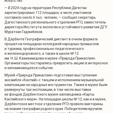
искусство.
—
В 2024 году на территории Республики Дагестан
зарегистрировано 112 площадок, а число участников
составило около 6 тыс. человек
, — сообщил секретарь
Дагестанского регионального отделения РГО, заместитель
директора Института экологии и устойчивого развития ДГУ
Муратхан Гаджибеков.
В Дербенте Географический диктант в очном формате
прошел на площадках колледжей народных промыслов
и туризма, профессионально-педагогического
и железнодорожного, а также в школе № 12
им. Н. Ш. Казиахмедова и музее «Природа Прикаспия».
Организаторы постарались превратить акцию в интересное
и запоминающееся событие.
Музей «Природа Прикаспия» подготовил выступления
ансамбля «Каспий» с танцем и исполнением музыкальной
композиции на народных инструментах. Также в музее были
развернуты три экспозиции, в том числе выставка
из фондов Дербентского музея-заповедника «Карты
Каспийского моря». На площадке школы № 12, как и в музее,
Дербентское местное отделение РГО провело викторины
на знание географии родного края. Победителям вручили