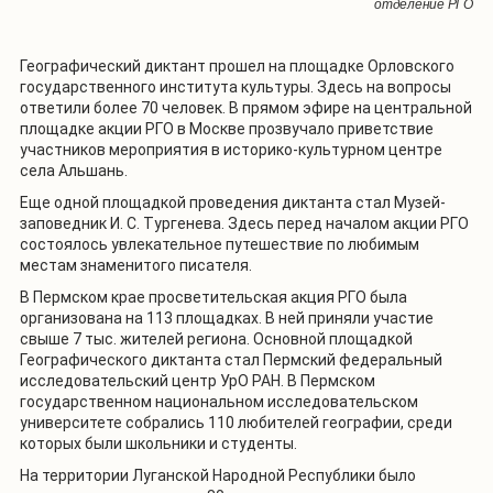
Географический диктант. Фото: Орловское областное отделение РГО
Географический диктант. Фото: Приморское краевое отделение РГО
Географический диктант. Фото: Приморское краевое отделение РГО
Географический диктант. Фото: Приморское краевое отделение РГО
автономной области
отделение РГО
отделение РГО
РГО
Географический диктант прошел на площадке Орловского
государственного института культуры. Здесь на вопросы
ответили более 70 человек. В прямом эфире на центральной
площадке акции РГО в Москве прозвучало приветствие
участников мероприятия в историко-культурном центре
села Альшань.
Еще одной площадкой проведения диктанта стал Музей-
заповедник И. С. Тургенева. Здесь перед началом акции РГО
состоялось увлекательное путешествие по любимым
местам знаменитого писателя.
В Пермском крае просветительская акция РГО была
организована на 113 площадках. В ней приняли участие
свыше 7 тыс. жителей региона. Основной площадкой
Географического диктанта стал Пермский федеральный
исследовательский центр УрО РАН. В Пермском
государственном национальном исследовательском
университете собрались 110 любителей географии, среди
которых были школьники и студенты.
На территории Луганской Народной Республики было