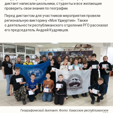
диктант написали школьники, студенты и все желающие
проверить свои знания по географии.
Перед диктантом для участников мероприятия провели
региональную викторину «Моя Удмуртия». Также
о деятельности республиканского отделения РГО рассказал
его председатель Андрей Кудрявцев.
1
/
8
Географический диктант. Фото: Магаданское областное отделение
Географический диктант. Фото: Удмуртское республиканское
Географический диктант. Фото: Отделение РГО в Еврейской
Географический диктант. Фото: Хакасское республиканское