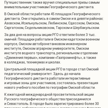
Путешественник также вручил специальные призы самым
внимательным участникам Географического диктанта.
В Омской области работали 45 площадок Географического
диктанта. Они открылись в самом Омске и в девяти районах:
Азовском, Исилькульском, Любинском, Одесском, Омском,
Саргатском, Седельниковском, Тарском и Шербакульском.
За два дня на вопросы акции РГО ответили более 3 тыс.
омичей. Площадки работали в Омском кадетском военном
корпусе, Омском автобронетанковом инженерном
институте, Омском аграрном университете, Омском
институте водного транспорта, региональном отделении
«Движения первых», компании «Газпромнефть», а также
в колледжах, техникумах и школах.
Центральной площадкой акции РГО в городе стал Омский
педагогический университет. Здесь до начала
Географического диктанта работали интерактивные
и игровые зоны для участников, состоялась презентация
нового учебного пособия по географии Омской области.
К ежегодной международной просветительской акции
Русского географического общества присоединился
и Севастополь. В городе было зарегистрировано более 30