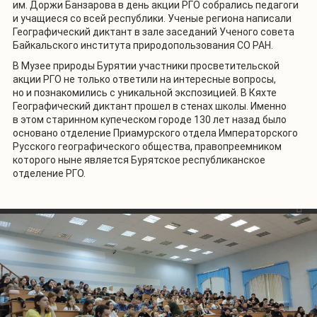
им. Доржи Банзарова в день акции РГО собрались педагоги
и учащиеся со всей республики. Ученые региона написали
Географический диктант в зале заседаний Ученого совета
Байкальского института природопользования СО РАН.
В Музее природы Бурятии участники просветительской
акции РГО не только ответили на интересные вопросы,
но и познакомились с уникальной экспозицией. В Кяхте
Географический диктант прошел в стенах школы. Именно
в этом старинном купеческом городе 130 лет назад было
основано отделение Приамурского отдела Императорского
Русского географического общества, правопреемником
которого ныне является Бурятское республиканское
отделение РГО.
1
/
8