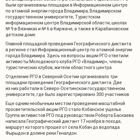
были организованы площадки в Информационном центре
по атомной энергии города Владимира, Владимирском
государственном университете, Туристском
информационном центре Владимирской области, школах
№ 9 в Вязниках и № 6 в Киржаче, а также в Карабановском
детском доме.
Главной площадкой проведения Географического диктанта
в регионе стал Информационный центр по атомной энергии
города Владимира. Здесь на вопросы акции РГО ответили
активисты Молодежного клуба РГО «Владимир», члены
туристических клубов, жители областного центра.
Отделение РГО в Северной Осетии организовало три
площадки проведения Географического диктанта. Две
из них работали в Северо-Осетинском государственном
университете, где было зарегистрировано 300 участников.
Еще одним необычным местом проведения масштабной
просветительской акции РГО стало Кобанское ущелье.
Группа активистов РГО под руководством Роберта Баскаева
написала Географический диктант 17 ноября в походе,
маршрут которого прошел от села Кобан до водопада
Фырыдон в долине реки Геналдон.