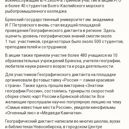
военнослужащие в/ч 28004-а. Приняли участие в акции РГО
и более 40 студентов Волго-Каспийского морского
рыбопромышленного колледжа.
Брянский государственный университет им. академика
И. Г. Петровского вновь стал ведущей площадкой
проведения Географического диктанта в регионе. Здесь
оценить уровень географических знаний смогли около
1 тыс. участников, среди которых было около 500 студентов,
преподавателей и сотрудников.
В акции также приняли участие более 480 учащихся из 10
образовательных учреждений Брянска, учителя географии,
любители науки разного возраста и рода деятельности.
Для участников Географического диктанта на площадке
организовали фотовыставку «Россия — самая красивая
страна». Также здесь прошла викторина «Знатоки
географии России», состоялись турниры по скоростной
сборке спилс-карт России и Брянской области. Все
желающие прослушали научно-популярную лекцию на тему
«Самые известные места России», увидели кинофильмы
«Огненный лис» и «Медведи Камчатки».
Географический диктант написали во многих школах, вузах
и библиотеках Новосибирска, в городском Центре