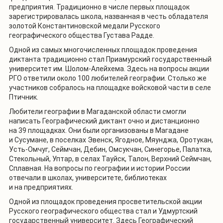
предприятия. Традиционно в числе первых площадок
зарегистрировалась школа, названная в честь обладателя
золотой Константиновской медали Русского
географического общества Густава Радде.
Одной из самых многочисленных площадок проведения
диктанта традиционно стал Приамурский государственный
университет им. Шолом-Алейхема. Здесь на вопросы акции
РГО ответили около 100 любителей географии. Столько же
участников собралось на площадке войсковой части в селе
Птичник.
Любители географии в Магаданской области смогли
написать Географический диктант очно и дистанционно
на 39 площадках. Они были организованы в Магадане
и Сусумане, в поселках Эвенск, Ягодное, Мяунджа, Оротукан,
Усть-Омчуг, Сеймчан, Дебин, Омсукчан, Синегорье, Палатка,
Стекольный, Уптар, в селах Тауйск, Талон, Верхний Сеймчан,
Сплавная. На вопросы по географии и истории России
отвечали в школах, университете, библиотеках
и на предприятиях.
Одной из площадок проведения просветительской акции
Русского географического общества стал и Удмуртский
государственный университет. Здесь Географический