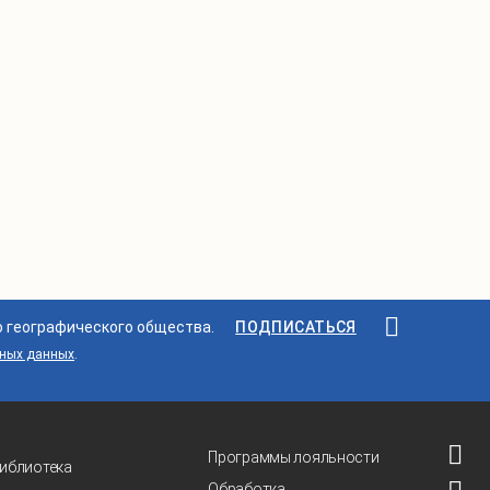
о географического общества.
ПОДПИСАТЬСЯ
ьных данных
.
Программы лояльности
иблиотека
Обработка