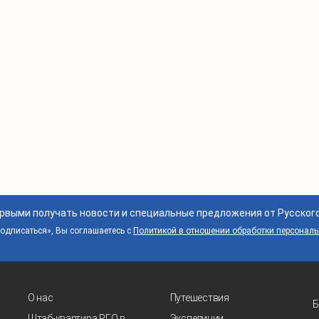
ервыми получать новости и специальные предложения от Русског
дписаться», Вы соглашаетесь с
Политикой в отношении обработки персонал
О нас
Путешествия
Б
Штаб-квартира РГО в
Экспедиции