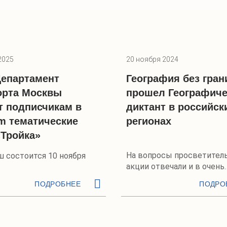
2025
20 ноября 2024
Департамент
География без гран
орта Москвы
прошел Географиче
т подписчикам в
диктант в российск
am тематические
регионах
«Тройка»
На вопросы просветител
 состоится 10 ноября
акции отвечали и в очень
необычных местах
ПОДРОБНЕЕ
ПОДРО