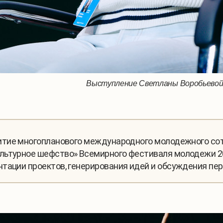
Выступление Светланы Воробьевой 
итие многопланового международного молодежного сот
льтурное шефство» Всемирного фестиваля молодежи 202
тации проектов, генерирования идей и обсуждения пе