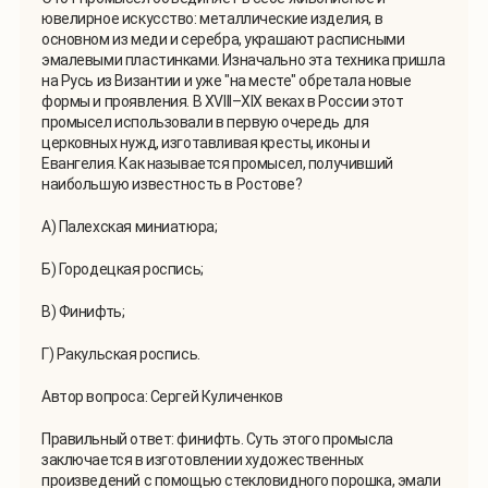
ювелирное искусство: металлические изделия, в
основном из меди и серебра, украшают расписными
эмалевыми пластинками. Изначально эта техника пришла
на Русь из Византии и уже "на месте" обретала новые
формы и проявления. В XVIII–XIX веках в России этот
промысел использовали в первую очередь для
церковных нужд, изготавливая кресты, иконы и
Евангелия. Как называется промысел, получивший
наибольшую известность в Ростове?
А) Палехская миниатюра;
Б) Городецкая роспись;
В) Финифть;
Г) Ракульская роспись.
Автор вопроса: Сергей Куличенков
Правильный ответ: финифть. Суть этого промысла
заключается в изготовлении художественных
произведений с помощью стекловидного порошка, эмали