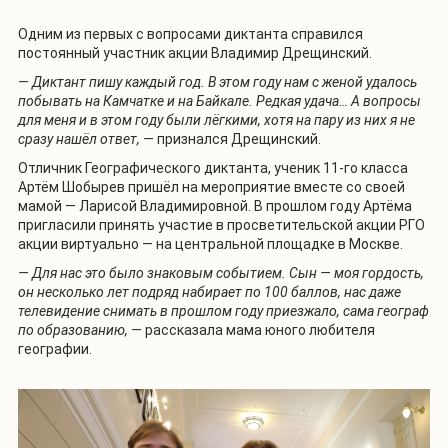
Одним из первых с вопросами диктанта справился
постоянный участник акции Владимир Дрещинский.
— Диктант пишу каждый год. В этом году нам с женой удалось
побывать на Камчатке и на Байкале. Редкая удача… А вопросы
для меня и в этом году были лёгкими, хотя на пару из них я не
сразу нашёл ответ, —
признался Дрещинский.
Отличник Географического диктанта, ученик 11-го класса
Артём Шобырев пришёл на мероприятие вместе со своей
мамой — Ларисой Владимировной. В прошлом году Артёма
пригласили принять участие в просветительской акции РГО
акции виртуально — на центральной площадке в Москве.
— Для нас это было знаковым событием. Сын — моя гордость,
он несколько лет подряд набирает по 100 баллов, нас даже
телевидение снимать в прошлом году приезжало, сама географ
по образованию, —
рассказала мама юного любителя
географии.