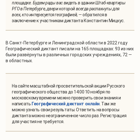
площадке. Будем рады вас видеть в здании Штаб-квартиры
РГО в Петербурге, двери которой всегда распахнуты для
всех, кто интересуется географией, —
обратился в
заключение к участникам диктанта Константин Мицкус.
В Санкт-Петербурге и Ленинградской области в 2022 году
Географический диктант писали на 165 площадках: 93 из них
были развёрнуты в различных городских учреждениях, 72 —
в областных.
На сайте масштабной просветительской акции Русского
географического общества до 14:00 10 ноября по
московскому времени можно проверить свои знания и
написать
Географический диктант онлайн
. Там же
можно узнать свои результаты. Ответить на вопросы
диктанта можно неограниченное число раз. Регистрация
для участия не требуется.
1
/
11