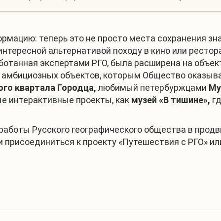
ацию: теперь это не просто места сохранения знани
интересной альтернативой походу в кино или рестор
отанная экспертами РГО, была расширена на объекты
яд амбициозных объектов, которым Общество оказы
ого квартала Городца
,
любимый петербуржцами
Му
е интерактивные проекты, как
музей «В тишине»
,
г
аботы Русского географического общества в продв
 и присоединиться к проекту «Путешествия с РГО» 