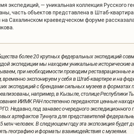
емя экспедиций, — уникальная коллекция Русского 
ны, часть объектов представлена в Штаб-квартирах
 на Сахалинском краеведческом форуме рассказал
кова.
общества более 20 крупных федеральных экспедиций со
ждой экспедиции мы находим уникальные исторические а
ываем, при необходимости проводим реставрационные ил
и, временно экспонируем у себя в Штаб-квартире и на ф
ших экспедиций с брендами сильных музеев в форматах 
реализованы, например, в Кызыле, столице Республики 
ования ИИМК РАН постепенно передаются ценные находки
 РГО. Недавно, под занавес очередного экспедиционного 
овых артефактов Туннуга для представителей федераль
5 млн человек. В следующем году эта экспозиция будет д
ять географию и форматы взаимодействия с музеями.