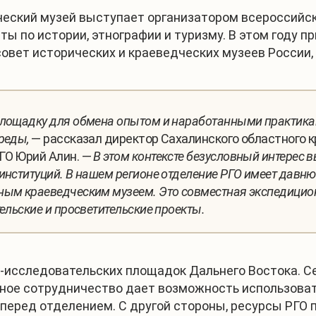
дческий музей выступает организатором всероссийс
ты по истории, этнографии и туризму. В этом году 
вет исторических и краеведческих музеев России, 
площадку для обмена опытом и наработанными практикам
реды,
— рассказал директор Сахалинского областного к
ГО Юрий Алин. —
В этом контексте безусловный интерес 
институций. В нашем регионе отделение РГО имеет давн
ым краеведческим музеем. Это совместная экспедиционн
ельские и просветительские проекты.
-исследовательских площадок Дальнего Востока. Се
бное сотрудничество дает возможность использоват
перед отделением. С другой стороны, ресурсы РГО 