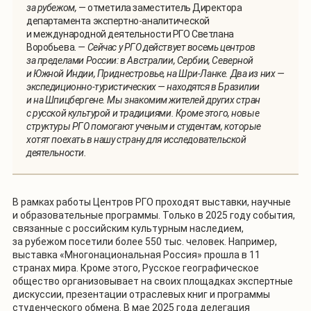
за рубежом,
— отметила заместитель Директора
департамента экспертно-аналитической
и международной деятельности РГО Светлана
Воробьева.
— Сейчас у РГО действует восемь центров
за пределами России: в Австралии, Сербии, Северной
и Южной Индии, Приднестровье, на Шри-Ланке. Два из них —
экспедиционно-туристических — находятся в Бразилии
и на Шпицбергене. Мы знакомим жителей других стран
с русской культурой и традициями. Кроме этого, новые
структуры РГО помогают ученым и студентам, которые
хотят поехать в нашу страну для исследовательской
деятельности.
В рамках работы Центров РГО проходят выставки, научные
и образовательные программы. Только в 2025 году события,
связанные с российским культурным наследием,
за рубежом посетили более 550 тыс. человек. Например,
выставка «Многонациональная Россия» прошла в 11
странах мира. Кроме этого, Русское географическое
общество организовывает на своих площадках экспертные
дискуссии, презентации отраслевых книг и программы
студенческого обмена. В мае 2025 года делегация