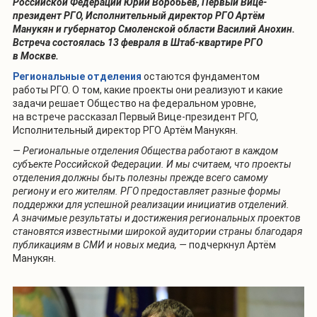
Российской Федерации Юрий Воробьев,
Первый Вице-
президент РГО, Исполнительный директор РГО Артём
Манукян
и губернатор Смоленской области Василий Анохин.
Встреча состоялась 13 февраля в Штаб-квартире РГО
в Москве.
Региональные отделения
остаются фундаментом
работы РГО. О том, какие проекты они реализуют и какие
задачи решает Общество на федеральном уровне,
на встрече рассказал Первый Вице-президент РГО,
Исполнительный директор РГО Артём Манукян.
—
Региональные отделения Общества работают в каждом
субъекте Российской Федерации. И мы считаем, что проекты
отделения должны быть полезны прежде всего самому
региону и его жителям. РГО предоставляет разные формы
поддержки для успешной реализации инициатив отделений.
А значимые результаты и достижения региональных проектов
становятся известными широкой аудитории страны благодаря
публикациям в СМИ и новых медиа,
—
подчеркнул Артём
Манукян.